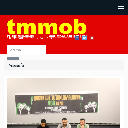
Site Haritası
RSS
Bize Ulaşın
Search
ARA
this
Anasayfa
site