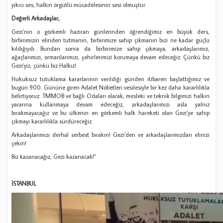
yıkıcı ses, halkın örgütlü mücadelesinin sesi olmuştur.
Değerli Arkadaşlar,
Gezi’nin o görkemli haziran günlerinden öğrendiğimiz en büyük ders,
birbirimizin elinden tutmanın, birbirimize sahip çıkmanın bizi ne kadar güçlü
kıldığıydı. Bundan sonra da birbirimize sahip çıkmaya, arkadaşlarımız,
ağaçlarımızı, ormanlarımızı, şehirlerimizi korumaya devam edeceğiz. Çünkü biz
Gezi’yiz, çünkü biz Halkız!
Hukuksuz tutuklama kararlarının verildiği günden itibaren başlattığımız ve
bugün 900. Gününe giren Adalet Nöbetleri vesilesiyle bir kez daha kararlılıkla
belirtiyoruz: TMMOB ve bağlı Odaları olarak, mesleki ve teknik bilgimizi halkın
yararına kullanmaya devam edeceğiz, arkadaşlarımızı asla yalnız
bırakmayacağız ve bu ülkenin en görkemli halk hareketi olan Gezi’ye sahip
çıkmayı kararlılıkla sürdüreceğiz.
Arkadaşlarımızı derhal serbest bırakın! Gezi’den ve arkadaşlarımızdan elinizi
çekin!
Biz kazanacağız, Gezi kazanacak!"
İSTANBUL