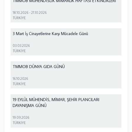
TMMOB MÜHENDİSLİK MİMARLIK HAFTASI ETKİNLİKLERİ
18.10.2026
-
21.10.2026
TÜRKİYE
3 Mart İş Cinayetlerine Karşı Mücadele Günü
03.03.2026
TÜRKİYE
TMMOB DÜNYA GIDA GÜNÜ
16.10.2026
TÜRKİYE
19 EYLÜL MÜHENDİS, MİMAR, ŞEHİR PLANCILARI
DAYANIŞMA GÜNÜ
19.09.2026
TÜRKİYE