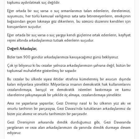
toplumu aydınlatmak suç değildir.
Eğer ortada bir suç varsa o suç ormanlarımızı talan edenlerin, derelerimizi,
suyumuzu, her türlü kamusal varlığımızı sata sata bitiremeyenlerin, emekçinin
boğazından geçen lokmaya göz dikenlerin, bu sömürü düzenini kendileri için
koruyanların suçudur.
Eğer ortada bir suç varsa o suç yargıyı kendi güçlerine ortak edenlerin, keyfiyet
rejimi altında arkadaşlarımızı tutsak edenlerin suçudur.
Değerli Arkadaşlar,
Bizler tam 900 gündür arkadaşlarımıza kavuşacağımız günü bekliyoruz.
Çok iyi biliyoruz ki bu cezalar yalnızca arkadaşlarımızın şahsına değil, bütün bir
toplumsal muhalefete gösterilmiş bir sopadır.
Bu cezalar bu ülkede siyasi iktidar etrafına kümelenmiş bir avucun dışında
kalan milyonlara yöneliktir. Milyonlarca insanın demokratik hak kullanımlarını
cezalandırmaya, barışçıl ve demokratik istemleri bastırmaya ve kamu
idarelerine yakışmayacak bir şekilde öç almaya, cezalandırmaya yöneliktir.
Ama ne yaparlarsa yapsınlar, Gezi Direnişi nasıl ki bu ülkenin yüz akı ve
onurlu tarihinin bir parçasıysa, Gezi Davası’nda tutuklanan arkadaşlarımız da
bizim yüz akımız ve onurlu tarihimizin bir parçasıdır.
Gezi Direnişinin arkasında dimdik durduğumuz gibi, Gezi Davasında
yargılanan ve ceza alan arkadaşlarımızın da yanında dimdik durmaya devam
ediyoruz.