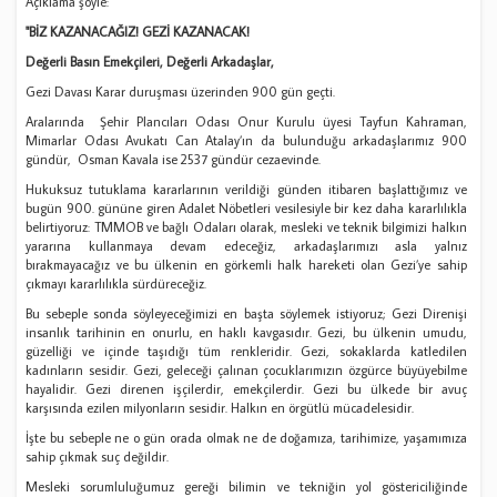
Açıklama şöyle:
"BİZ KAZANACAĞIZ!
GEZİ KAZANACAK!
Değerli Basın Emekçileri, Değerli Arkadaşlar,
Gezi Davası Karar duruşması üzerinden 900 gün geçti.
Aralarında Şehir Plancıları Odası Onur Kurulu üyesi Tayfun Kahraman,
Mimarlar Odası Avukatı Can Atalay’ın da bulunduğu arkadaşlarımız 900
gündür, Osman Kavala ise 2537 gündür cezaevinde.
Hukuksuz tutuklama kararlarının verildiği günden itibaren başlattığımız ve
bugün 900. gününe giren Adalet Nöbetleri vesilesiyle bir kez daha kararlılıkla
belirtiyoruz: TMMOB ve bağlı Odaları olarak, mesleki ve teknik bilgimizi halkın
yararına kullanmaya devam edeceğiz, arkadaşlarımızı asla yalnız
bırakmayacağız ve bu ülkenin en görkemli halk hareketi olan Gezi’ye sahip
çıkmayı kararlılıkla sürdüreceğiz.
Bu sebeple sonda söyleyeceğimizi en başta söylemek istiyoruz; Gezi Direnişi
insanlık tarihinin en onurlu, en haklı kavgasıdır. Gezi, bu ülkenin umudu,
güzelliği ve içinde taşıdığı tüm renkleridir. Gezi, sokaklarda katledilen
kadınların sesidir. Gezi, geleceği çalınan çocuklarımızın özgürce büyüyebilme
hayalidir. Gezi direnen işçilerdir, emekçilerdir. Gezi bu ülkede bir avuç
karşısında ezilen milyonların sesidir. Halkın en örgütlü mücadelesidir.
İşte bu sebeple ne o gün orada olmak ne de doğamıza, tarihimize, yaşamımıza
sahip çıkmak suç değildir.
Mesleki sorumluluğumuz gereği bilimin ve tekniğin yol göstericiliğinde