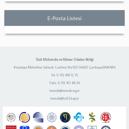
E-Posta Listesi
Türk Mühendis ve Mimar Odaları Birliği
Kocatepe Mahallesi Selanik Caddesi No:19/1 06420 Çankaya/ANKARA
Tel: 0 312 418 12 75
Faks: 0 312 417 48 24
tmmob@tmmob.org.tr
tmmob@hs03.kep.tr