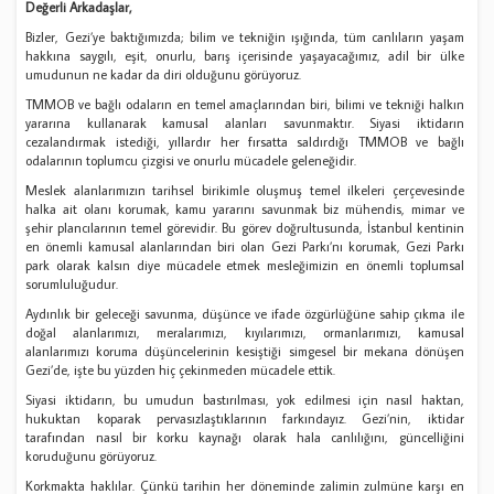
Değerli Arkadaşlar,
Bizler, Gezi’ye baktığımızda; bilim ve tekniğin ışığında, tüm canlıların yaşam
hakkına saygılı, eşit, onurlu, barış içerisinde yaşayacağımız, adil bir ülke
umudunun ne kadar da diri olduğunu görüyoruz.
TMMOB ve bağlı odaların en temel amaçlarından biri, bilimi ve tekniği halkın
yararına kullanarak kamusal alanları savunmaktır. Siyasi iktidarın
cezalandırmak istediği, yıllardır her fırsatta saldırdığı TMMOB ve bağlı
odalarının toplumcu çizgisi ve onurlu mücadele geleneğidir.
Meslek alanlarımızın tarihsel birikimle oluşmuş temel ilkeleri çerçevesinde
halka ait olanı korumak, kamu yararını savunmak biz mühendis, mimar ve
şehir plancılarının temel görevidir. Bu görev doğrultusunda, İstanbul kentinin
en önemli kamusal alanlarından biri olan Gezi Parkı’nı korumak, Gezi Parkı
park olarak kalsın diye mücadele etmek mesleğimizin en önemli toplumsal
sorumluluğudur.
Aydınlık bir geleceği savunma, düşünce ve ifade özgürlüğüne sahip çıkma ile
doğal alanlarımızı, meralarımızı, kıyılarımızı, ormanlarımızı, kamusal
alanlarımızı koruma düşüncelerinin kesiştiği simgesel bir mekana dönüşen
Gezi’de, işte bu yüzden hiç çekinmeden mücadele ettik.
Siyasi iktidarın, bu umudun bastırılması, yok edilmesi için nasıl haktan,
hukuktan koparak pervasızlaştıklarının farkındayız. Gezi’nin, iktidar
tarafından nasıl bir korku kaynağı olarak hala canlılığını, güncelliğini
koruduğunu görüyoruz.
Korkmakta haklılar. Çünkü tarihin her döneminde zalimin zulmüne karşı en