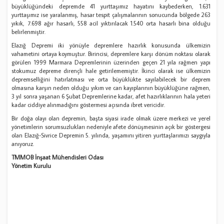
büyüklüğündeki depremde 41 yurttaşımız hayatını kaybederken, 1.631
yurttaşımız ise yaralanmış, hasar tespit çalışmalarının sonucunda bölgede 263
yıkık, 7.698 ağır hasarlı, 558 acil yıktırılacak 1.540 orta hasarlı bina olduğu
belirlenmiştir.
Elazığ Depremi iki yönüyle depremlere hazırlık konusunda ülkemizin
vahametini ortaya koymuştur. Birincisi, depremlere karşı dönüm noktası olarak
görülen 1999 Marmara Depremlerinin üzerinden geçen 21 yıla rağmen yapı
stokumuz depreme dirençli hale getirilememiştir. İkinci olarak ise ülkemizin
depremselliğini hatırlatması ve orta büyüklükte sayılabilecek bir deprem
olmasına karşın neden olduğu yıkım ve can kayıplarının büyüklüğüne rağmen,
3 yıl sonra yaşanan 6 Şubat Depremlerine kadar, afet hazırlıklarının hala yeteri
kadar ciddiye alınmadığını göstermesi açısında ibret vericidir.
Bir doğa olayı olan depremin, başta siyasi irade olmak üzere merkezi ve yerel
yönetimlerin sorumsuzlukları nedeniyle afete dönüşmesinin açık bir göstergesi
olan Elazığ-Sivrice Depremin 5. yılında, yaşamını yitiren yurttaşlarımızı saygıyla
anıyoruz.
TMMOB İnşaat Mühendisleri Odası
Yönetim Kurulu