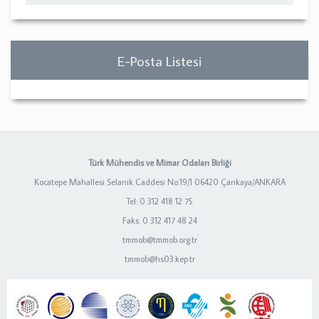
E-Posta Listesi
Türk Mühendis ve Mimar Odaları Birliği
Kocatepe Mahallesi Selanik Caddesi No:19/1 06420 Çankaya/ANKARA
Tel: 0 312 418 12 75
Faks: 0 312 417 48 24
tmmob@tmmob.org.tr
tmmob@hs03.kep.tr