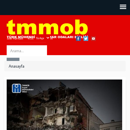
Site Haritası
RSS
Bize Ulaşın
Search
ARA
this
Anasayfa
site