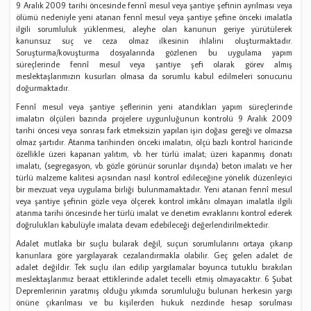
9 Aralık 2009 tarihi öncesinde fennî mesul veya şantiye şefinin ayrılması veya
ölümü nedeniyle yeni atanan fennî mesul veya şantiye şefine önceki imalatla
ilgili sorumluluk yüklenmesi, aleyhe olan kanunun geriye yürütülerek
kanunsuz suç ve ceza olmaz ilkesinin ihlalini oluşturmaktadır.
Soruşturma/kovuşturma dosyalarında gözlenen bu uygulama yapım
süreçlerinde fennî mesul veya şantiye şefi olarak görev almış
meslektaşlarımızın kusurları olmasa da sorumlu kabul edilmeleri sonucunu
doğurmaktadır.
Fennî mesul veya şantiye şeflerinin yeni atandıkları yapım süreçlerinde
imalatın ölçüleri bazında projelere uygunluğunun kontrolü 9 Aralık 2009
tarihi öncesi veya sonrası fark etmeksizin yapılan işin doğası gereği ve olmazsa
olmaz şartıdır. Atanma tarihinden önceki imalatın, ölçü bazlı kontrol haricinde
özellikle üzeri kapanan yalıtım, vb. her türlü imalat; üzeri kapanmış donatı
imalatı, (segregasyon, vb. gözle görünür sorunlar dışında) beton imalatı ve her
türlü malzeme kalitesi açısından nasıl kontrol edileceğine yönelik düzenleyici
bir mevzuat veya uygulama birliği bulunmamaktadır. Yeni atanan fennî mesul
veya şantiye şefinin gözle veya ölçerek kontrol imkânı olmayan imalatla ilgili
atanma tarihi öncesinde her türlü imalat ve denetim evraklarını kontrol ederek
doğrulukları kabulüyle imalata devam edebileceği değerlendirilmektedir.
Adalet mutlaka bir suçlu bularak değil, suçun sorumlularını ortaya çıkarıp
kanunlara göre yargılayarak cezalandırmakla olabilir. Geç gelen adalet de
adalet değildir. Tek suçlu ilan edilip yargılamalar boyunca tutuklu bırakılan
meslektaşlarımız beraat ettiklerinde adalet tecelli etmiş olmayacaktır. 6 Şubat
Depremlerinin yaratmış olduğu yıkımda sorumluluğu bulunan herkesin yargı
önüne çıkarılması ve bu kişilerden hukuk nezdinde hesap sorulması