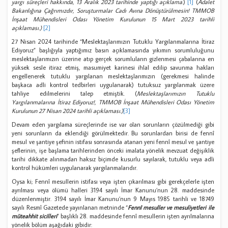
yargı süreçleri hakkında, 13 Aralık 2023 tarihinde yaptığı açıklama
.)
[1]
(
Adalet
Bakanlığına Çağrımızdır, Soruşturmalar Cadı Avına Dönüştürülmesin! TMMOB
İnşaat Mühendisleri Odası Yönetim Kurulunun 15 Mart 2023 tarihli
açıklaması.)
[2]
27 Nisan 2024 tarihinde “Meslektaşlarımızın Tutuklu Yargılanmalarına İtiraz
Ediyoruz” başlığıyla yaptığımız basın açıklamasında yıkımın sorumluluğunu
meslektaşlarımızın üzerine atıp gerçek sorumluların gizlenmesi çabalarına en
yüksek sesle itiraz etmiş, masumiyet karinesi ihlal edilip savunma hakları
engellenerek tutuklu yargılanan meslektaşlarımızın (gerekmesi halinde
başkaca adli kontrol tedbirleri uygulanarak) tutuksuz yargılanmak üzere
tahliye edilmelerini talep etmiştik. (
Meslektaşlarımızın Tutuklu
Yargılanmalarına İtiraz Ediyoruz!, TMMOB İnşaat Mühendisleri Odası Yönetim
Kurulunun 27 Nisan 2024 tarihli açıklaması.)
[3]
Devam eden yargılama süreçlerinde ise var olan sorunların çözülmediği gibi
yeni sorunların da eklendiği görülmektedir. Bu sorunlardan birisi de fennî
mesul ve şantiye şefinin istifası sonrasında atanan yeni fennî mesul ve şantiye
şeflerinin, işe başlama tarihlerinden önceki imalata yönelik mevzuat değişiklik
tarihi dikkate alınmadan haksız biçimde kusurlu sayılarak, tutuklu veya adli
kontrol hükümleri uygulanarak yargılanmalarıdır.
Oysa ki; Fennî mesullerin istifası veya işten çıkarılması gibi gerekçelerle işten
ayrılması veya ölümü halleri 3194 sayılı İmar Kanunu’nun 28. maddesinde
düzenlenmiştir. 3194 sayılı İmar Kanunu’nun 9 Mayıs 1985 tarihli ve 18749
sayılı Resmî Gazetede yayınlanan metninde “
Fennî mesuller ve mesuliyetleri ile
müteahhit sicilleri
” başlıklı 28. maddesinde fennî mesullerin işten ayrılmalarına
yönelik bölüm aşağıdaki gibidir: