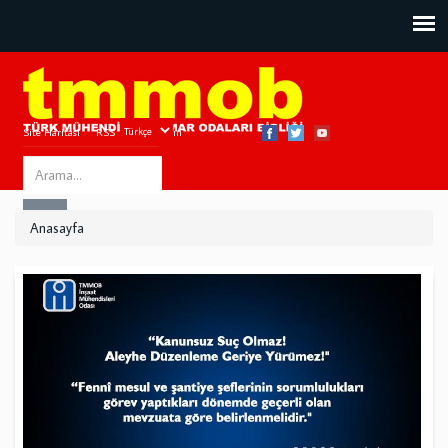
Site Haritası
RSS
Bize Ulaşın
Search
ARA
this
Anasayfa
site