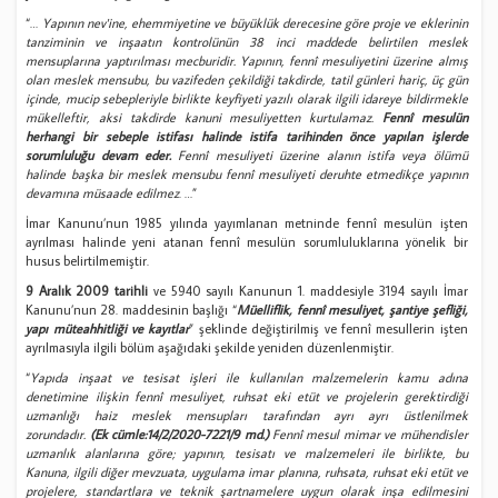
“…
Yapının nev'ine, ehemmiyetine ve büyüklük derecesine göre proje ve eklerinin
tanziminin ve inşaatın kontrolünün 38 inci maddede belirtilen meslek
mensuplarına yaptırılması mecburidir. Yapının, fennî mesuliyetini üzerine almış
olan meslek mensubu, bu vazifeden çekildiği takdirde, tatil günleri hariç, üç gün
içinde, mucip sebepleriyle birlikte keyfiyeti yazılı olarak ilgili idareye bildirmekle
mükelleftir, aksi takdirde kanuni mesuliyetten kurtulamaz.
Fennî mesulün
herhangi bir sebeple istifası halinde istifa tarihinden önce yapılan işlerde
sorumluluğu devam eder.
Fennî mesuliyeti üzerine alanın istifa veya ölümü
halinde başka bir meslek mensubu fennî mesuliyeti deruhte etmedikçe yapının
devamına müsaade edilmez
. …”
İmar Kanunu’nun 1985 yılında yayımlanan metninde fennî mesulün işten
ayrılması halinde yeni atanan fennî mesulün sorumluluklarına yönelik bir
husus belirtilmemiştir.
9 Aralık 2009 tarihli
ve 5940 sayılı Kanunun 1. maddesiyle 3194 sayılı İmar
Kanunu’nun 28. maddesinin başlığı “
Müelliflik, fennî mesuliyet, şantiye şefliği,
yapı müteahhitliği ve kayıtlar
” şeklinde değiştirilmiş ve fennî mesullerin işten
ayrılmasıyla ilgili bölüm aşağıdaki şekilde yeniden düzenlenmiştir.
“
Yapıda inşaat ve tesisat işleri ile kullanılan malzemelerin kamu adına
denetimine ilişkin fennî mesuliyet, ruhsat eki etüt ve projelerin gerektirdiği
uzmanlığı haiz meslek mensupları tarafından ayrı ayrı üstlenilmek
zorundadır.
(Ek cümle:14/2/2020-7221/9 md.)
Fennî mesul mimar ve mühendisler
uzmanlık alanlarına göre; yapının, tesisatı ve malzemeleri ile birlikte, bu
Kanuna, ilgili diğer mevzuata, uygulama imar planına, ruhsata, ruhsat eki etüt ve
projelere, standartlara ve teknik şartnamelere uygun olarak inşa edilmesini