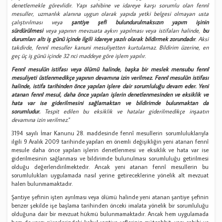
denetlemekle görevlidir. Yapı sahibine ve idareye karşı sorumlu olan fennî
mesuller, uzmanlık alanına uygun olarak yapıda yetki belgesi olmayan usta
çalıştırılması veya
şantiye şefi bulundurulmaksızın yapım işinin
sürdürülmesi
veya yapının mevzuata aykırı yapılması veya istifaları halinde,
bu
durumları altı iş günü içinde ilgili idareye yazılı olarak bildirmek zorundadır
. Aksi
takdirde, fennî mesuller kanuni mesuliyetten kurtulamaz. Bildirim üzerine, en
geç üç iş günü içinde 32 nci maddeye göre işlem yapılır.
Fennî mesulün istifası veya ölümü halinde, başka bir meslek mensubu fennî
mesuliyeti üstlenmedikçe yapının devamına izin verilmez. Fennî mesulün istifası
halinde, istifa tarihinden önce yapılan işlere dair sorumluluğu devam eder. Yeni
atanan fennî mesul, daha önce yapılan işlerin denetlenmesinden ve eksiklik ve
hata var ise giderilmesini sağlamaktan ve bildirimde bulunmaktan da
sorumludur.
Tespit edilen bu eksiklik ve hatalar giderilmedikçe inşaatın
devamına izin verilmez.
”
3194 sayılı İmar Kanunu 28. maddesinde fennî mesullerin sorumluluklarıyla
ilgili 9 Aralık 2009 tarihinde yapılan en önemli değişikliğin yeni atanan fennî
mesule daha önce yapılan işlerin denetlenmesi ve eksiklik ve hata var ise
giderilmesinin sağlanması ve bildirimde bulunulması sorumluluğu getirilmesi
olduğu değerlendirilmektedir. Ancak yeni atanan fennî mesullerin bu
sorumlulukları uygulamada nasıl yerine getireceklerine yönelik alt mevzuat
halen bulunmamaktadır.
Şantiye şefinin işten ayrılması veya ölümü halinde yeni atanan şantiye şefinin
benzer şekilde işe başlama tarihinden önceki imalata yönelik bir sorumluluğu
olduğuna dair bir mevzuat hükmü bulunmamaktadır. Ancak hem uygulamada