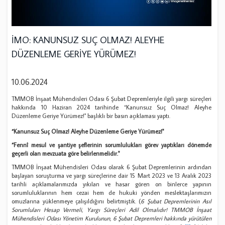
İMO: KANUNSUZ SUÇ OLMAZ! ALEYHE
DÜZENLEME GERİYE YÜRÜMEZ!
10.06.2024
TMMOB İnşaat Mühendisleri Odası 6 Şubat Depremleriyle ilgili yargı süreçleri
hakkında 10 Haziran 2024 tarihinde “Kanunsuz Suç Olmaz! Aleyhe
Düzenleme Geriye Yürümez!" başlıklı bir basın açıklaması yaptı.
“Kanunsuz Suç Olmaz! Aleyhe Düzenleme Geriye Yürümez!"
“Fennî mesul ve şantiye şeflerinin sorumlulukları görev yaptıkları dönemde
geçerli olan mevzuata göre belirlenmelidir."
TMMOB İnşaat Mühendisleri Odası olarak 6 Şubat Depremlerinin ardından
başlayan soruşturma ve yargı süreçlerine dair 15 Mart 2023 ve 13 Aralık 2023
tarihli açıklamalarımızda yıkılan ve hasar gören on binlerce yapının
sorumluluklarının hem cezai hem de hukuki yönden meslektaşlarımızın
omuzlarına yüklenmeye çalışıldığını belirtmiştik. (
6 Şubat Depremlerinin Asıl
Sorumluları Hesap Vermeli, Yargı Süreçleri Adil Olmalıdır! TMMOB İnşaat
Mühendisleri Odası Yönetim Kurulunun, 6 Şubat Depremleri hakkında yürütülen