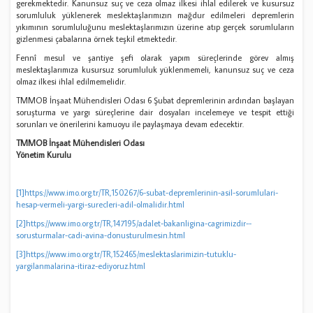
gerekmektedir. Kanunsuz suç ve ceza olmaz ilkesi ihlal edilerek ve kusursuz
sorumluluk yüklenerek meslektaşlarımızın mağdur edilmeleri depremlerin
yıkımının sorumluluğunu meslektaşlarımızın üzerine atıp gerçek sorumluların
gizlenmesi çabalarına örnek teşkil etmektedir.
Fennî mesul ve şantiye şefi olarak yapım süreçlerinde görev almış
meslektaşlarımıza kusursuz sorumluluk yüklenmemeli, kanunsuz suç ve ceza
olmaz ilkesi ihlal edilmemelidir.
TMMOB İnşaat Mühendisleri Odası 6 Şubat depremlerinin ardından başlayan
soruşturma ve yargı süreçlerine dair dosyaları incelemeye ve tespit ettiği
sorunları ve önerilerini kamuoyu ile paylaşmaya devam edecektir.
TMMOB İnşaat Mühendisleri Odası
Yönetim Kurulu
[1]
https://www.imo.org.tr/TR,150267/6-subat-depremlerinin-asil-sorumlulari-
hesap-vermeli-yargi-surecleri-adil-olmalidir.html
[2]
https://www.imo.org.tr/TR,147195/adalet-bakanligina-cagrimizdir--
sorusturmalar-cadi-avina-donusturulmesin.html
[3]
https://www.imo.org.tr/TR,152465/meslektaslarimizin-tutuklu-
yargilanmalarina-itiraz-ediyoruz.html