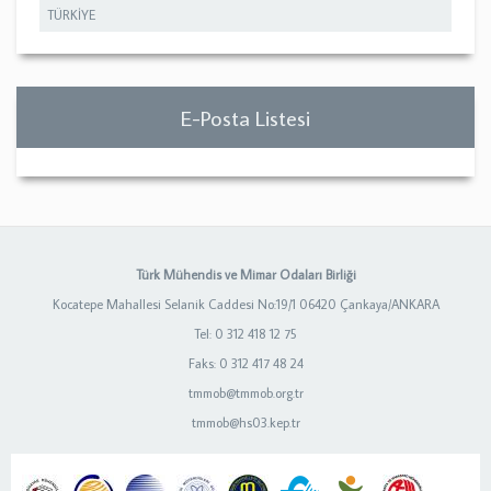
TÜRKİYE
E-Posta Listesi
Türk Mühendis ve Mimar Odaları Birliği
Kocatepe Mahallesi Selanik Caddesi No:19/1 06420 Çankaya/ANKARA
Tel: 0 312 418 12 75
Faks: 0 312 417 48 24
tmmob@tmmob.org.tr
tmmob@hs03.kep.tr