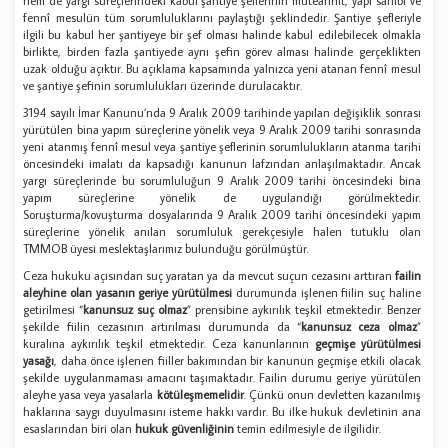
hem de yargı süreçlerindeki kabul şantiye şeflerinin müteahhit, yapı sahibi ve
fennî mesulün tüm sorumluluklarını paylaştığı şeklindedir. Şantiye şefleriyle
ilgili bu kabul her şantiyeye bir şef olması halinde kabul edilebilecek olmakla
birlikte, birden fazla şantiyede aynı şefin görev alması halinde gerçeklikten
uzak olduğu açıktır. Bu açıklama kapsamında yalnızca yeni atanan fennî mesul
ve şantiye şefinin sorumlulukları üzerinde durulacaktır.
3194 sayılı İmar Kanunu’nda 9 Aralık 2009 tarihinde yapılan değişiklik sonrası
yürütülen bina yapım süreçlerine yönelik veya 9 Aralık 2009 tarihi sonrasında
yeni atanmış fennî mesul veya şantiye şeflerinin sorumlulukların atanma tarihi
öncesindeki imalatı da kapsadığı kanunun lafzından anlaşılmaktadır. Ancak
yargı süreçlerinde bu sorumluluğun 9 Aralık 2009 tarihi öncesindeki bina
yapım süreçlerine yönelik de uygulandığı görülmektedir.
Soruşturma/kovuşturma dosyalarında 9 Aralık 2009 tarihi öncesindeki yapım
süreçlerine yönelik anılan sorumluluk gerekçesiyle halen tutuklu olan
TMMOB üyesi meslektaşlarımız bulunduğu görülmüştür.
Ceza hukuku açısından suç yaratan ya da mevcut suçun cezasını arttıran
failin
aleyhine olan yasanın geriye yürütülmesi
durumunda işlenen fiilin suç haline
getirilmesi “
kanunsuz suç olmaz
” prensibine aykırılık teşkil etmektedir. Benzer
şekilde fiilin cezasının artırılması durumunda da “
kanunsuz ceza olmaz
”
kuralına aykırılık teşkil etmektedir. Ceza kanunlarının
geçmişe yürütülmesi
yasağı
, daha önce işlenen fiiller bakımından bir kanunun geçmişe etkili olacak
şekilde uygulanmaması amacını taşımaktadır. Failin durumu geriye yürütülen
aleyhe yasa veya yasalarla
kötüleşmemelidir
. Çünkü onun devletten kazanılmış
haklarına saygı duyulmasını isteme hakkı vardır. Bu ilke hukuk devletinin ana
esaslarından biri olan
hukuk güvenliğinin
temin edilmesiyle de ilgilidir.