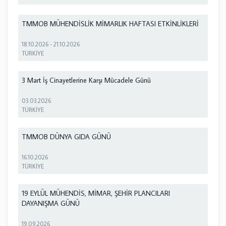
TMMOB MÜHENDİSLİK MİMARLIK HAFTASI ETKİNLİKLERİ
18.10.2026
-
21.10.2026
TÜRKİYE
3 Mart İş Cinayetlerine Karşı Mücadele Günü
03.03.2026
TÜRKİYE
TMMOB DÜNYA GIDA GÜNÜ
16.10.2026
TÜRKİYE
19 EYLÜL MÜHENDİS, MİMAR, ŞEHİR PLANCILARI
DAYANIŞMA GÜNÜ
19.09.2026