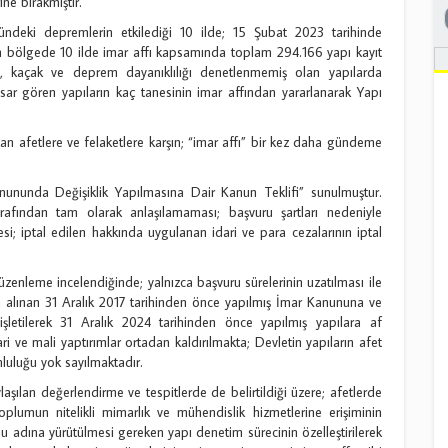
ne bırakmıştır.
deki depremlerin etkilediği 10 ilde; 15 Şubat 2023 tarihinde
n bölgede 10 ilde imar affı kapsamında toplam 294.166 yapı kayıt
ırı, kaçak ve deprem dayanıklılığı denetlenmemiş olan yapılarda
asar gören yapıların kaç tanesinin imar affından yararlanarak Yapı
an afetlere ve felaketlere karşın; “imar affı” bir kez daha gündeme
nunda Değişiklik Yapılmasına Dair Kanun Teklifi” sunulmuştur.
arafından tam olarak anlaşılamaması; başvuru şartları nedeniyle
mesi; iptal edilen hakkında uygulanan idari ve para cezalarının iptal
nleme incelendiğinde; yalnızca başvuru sürelerinin uzatılması ile
 alınan 31 Aralık 2017 tarihinden önce yapılmış İmar Kanununa ve
işletilerek 31 Aralık 2024 tarihinden önce yapılmış yapılara af
ri ve mali yaptırımlar ortadan kaldırılmakta; Devletin yapıların afet
mluluğu yok sayılmaktadır.
lan değerlendirme ve tespitlerde de belirtildiği üzere; afetlerde
oplumun nitelikli mimarlık ve mühendislik hizmetlerine erişiminin
 adına yürütülmesi gereken yapı denetim sürecinin özelleştirilerek