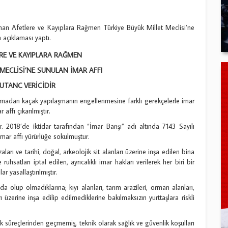
 Afetlere ve Kayıplara Rağmen Türkiye Büyük Millet Meclisi’ne
n açıklaması yaptı.
RE VE KAYIPLARA RAĞMEN
 MECLİSİ’NE SUNULAN İMAR AFFI
 UTANÇ VERİCİDİR
madan kaçak yapılaşmanın engellenmesine farklı gerekçelerle imar
affı çıkarılmıştır.
. 2018’de iktidar tarafından “İmar Barışı” adı altında 7143 Sayılı
mar affı yürürlüğe sokulmuştur.
aları ve tarihî, doğal, arkeolojik sit alanları üzerine inşa edilen bina
uhsatları iptal edilen, ayrıcalıklı imar hakları verilerek her biri bir
 yasallaştırılmıştır.
olup olmadıklarına; kıyı alanları, tarım arazileri, orman alanları,
ı üzerine inşa edilip edilmediklerine bakılmaksızın yurttaşlara riskli
süreçlerinden geçmemiş̧, teknik olarak sağlık ve güvenlik koşulları