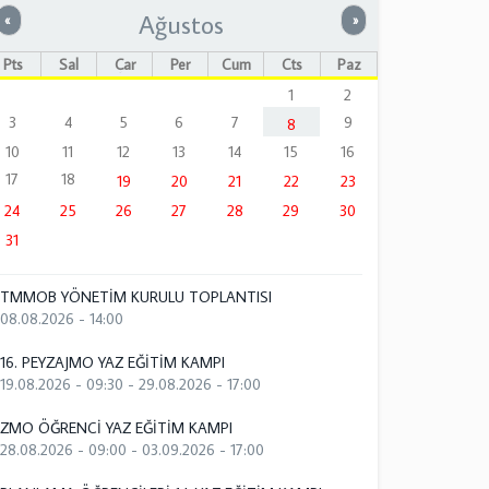
Ağustos
Önceki
Sonraki
«
»
Pts
Sal
Çar
Per
Cum
Cts
Paz
1
2
3
4
5
6
7
9
8
10
11
12
13
14
15
16
17
18
19
20
21
22
23
24
25
26
27
28
29
30
31
TMMOB YÖNETİM KURULU TOPLANTISI
08.08.2026 - 14:00
16. PEYZAJMO YAZ EĞİTİM KAMPI
19.08.2026 - 09:30
-
29.08.2026 - 17:00
ZMO ÖĞRENCİ YAZ EĞİTİM KAMPI
28.08.2026 - 09:00
-
03.09.2026 - 17:00