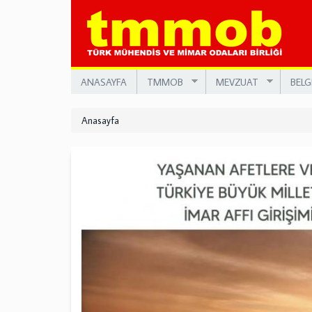
Ana
içeriğe
atla
ANASAYFA
TMMOB
MEVZUAT
BELG
Anasayfa