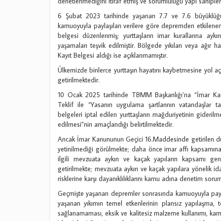
denetlenmediğini itiraf etmiş ve sorumluluğu yapı sahipleri
6 Şubat 2023 tarihinde yaşanan 7.7 ve 7.6 büyüklüğün
kamuoyuyla paylaşılan verilere göre depremden etkilene
belgesi düzenlenmiş; yurttaşların imar kurallarına ayk
yaşamaları teşvik edilmiştir. Bölgede yıkılan veya ağır h
Kayıt Belgesi aldığı ise açıklanmamıştır.
Ülkemizde binlerce yurttaşın hayatını kaybetmesine yol aç
getirilmektedir.
10 Ocak 2025 tarihinde TBMM Başkanlığı’na “İmar Kanu
Teklif ile “Yasanın uygulama şartlarının vatandaşlar t
belgeleri iptal edilen yurttaşların mağduriyetinin gideril
edilmesi”nin amaçlandığı belirtilmektedir.
Ancak İmar Kanununun Geçici 16.Maddesinde getirilen düze
yetinilmediği görülmekte; daha önce imar affı kapsamına
ilgili mevzuata aykırı ve kaçak yapıların kapsamı gen
getirilmekte; mevzuata aykırı ve kaçak yapılara yönelik ida
risklerine karşı dayanıklılıklarını kamu adına denetim soru
Geçmişte yaşanan depremler sonrasında kamuoyuyla paylaşı
yaşanan yıkımın temel etkenlerinin plansız yapılaşma, t
sağlanamaması, eksik ve kalitesiz malzeme kullanımı, kamu