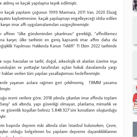
e atılmış ve kaçak yapılaşma teşvik edilmiştir.
fedilen kaçak yapıların çoğunun 1999 Marmara, 2011 Van, 2020 Elazığ
hayatını kaybetmesine; kaçak yapılaşmayı engelleyeceği iddia edilen
karşın imar affı uygulamalarından vazgeçilmemiştir.
ffının “ülke gündeminden çıkarılması” gerektiği, “affedilemez
sına karşın; ülke tarihinin en geniş kapsamlı imar affını daha da
şiklik Yapılması Hakkında Kanun Teklifi” 11 Ekim 2022 tarihinde
me suyu havzaları ve tarihî, doğal, arkeolojik sit alanları üzerine inşa
ruluşları ve yurttaşlar tarafından açılan hukuk davalarında yargı
ar hakları verilen tüm yapıları yasallaştırması hedeflenmiştir.
lerde yaşanan acılara rağmen geri çekilmemiş; TBMM yasama
ıştır.
ğu resmi verilere göre; 2018 yılında çıkarılan imar affında toplam
Barışı” adı altında, yapı güvenliği olmayan, planlama, mimarlık ve
ve güvenlik koşulları belirsiz 5.848.927’sini konutların oluşturduğu
tır.
lerin başında deprem riski altında olan İstanbul bulunurken; Çevre,
 aykırı olduğu belgelenen bu yapıların depreme dayanıklılıklarının