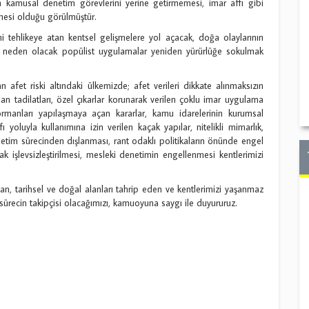
nin kamusal denetim görevlerini yerine getirmemesi, imar affı gibi
mesi olduğu görülmüştür.
ni tehlikeye atan kentsel gelişmelere yol açacak, doğa olaylarının
e neden olacak popülist uygulamalar yeniden yürürlüğe sokulmak
afet riski altındaki ülkemizde; afet verileri dikkate alınmaksızın
an tadilatları, özel çıkarlar korunarak verilen çoklu imar uygulama
ve ormanları yapılaşmaya açan kararlar, kamu idarelerinin kurumsal
fı yoluyla kullanımına izin verilen kaçak yapılar, nitelikli mimarlık,
etim sürecinden dışlanması, rant odaklı politikaların önünde engel
rak işlevsizleştirilmesi, mesleki denetimin engellenmesi kentlerimizi
an, tarihsel ve doğal alanları tahrip eden ve kentlerimizi yaşanmaz
e sürecin takipçisi olacağımızı, kamuoyuna saygı ile duyururuz.