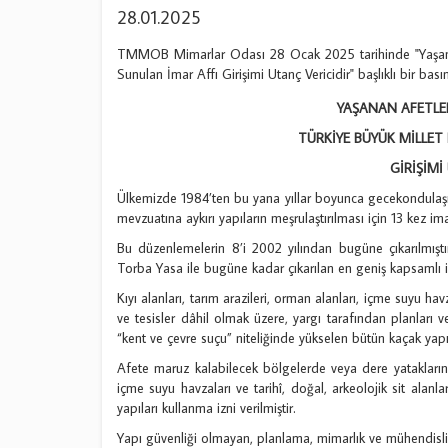
28.01.2025
TMMOB Mimarlar Odası 28 Ocak 2025 tarihinde "Yaşanan
Sunulan İmar Affı Girişimi Utanç Vericidir" başlıklı bir bası
YAŞANAN AFETLE
TÜRKİYE BÜYÜK MİLLET
GİRİŞİMİ
Ülkemizde 1984’ten bu yana yıllar boyunca gecekondulaş
mevzuatına aykırı yapıların meşrulaştırılması için 13 kez imar 
Bu düzenlemelerin 8’i 2002 yılından bugüne çıkarılmıştır
Torba Yasa ile bugüne kadar çıkarılan en geniş kapsamlı i
Kıyı alanları, tarım arazileri, orman alanları, içme suyu havz
ve tesisler dâhil olmak üzere, yargı tarafından planları ve r
“kent ve çevre suçu” niteliğinde yükselen bütün kaçak yapılar
Afete maruz kalabilecek bölgelerde veya dere yataklarında 
içme suyu havzaları ve tarihî, doğal, arkeolojik sit alanlar
yapıları kullanma izni verilmiştir.
Yapı güvenliği olmayan, planlama, mimarlık ve mühendislik 