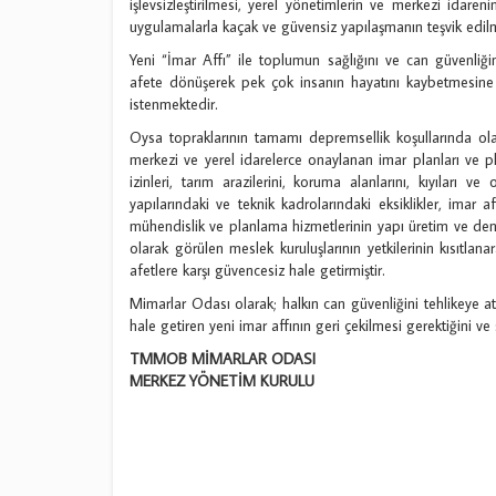
işlevsizleştirilmesi, yerel yönetimlerin ve merkezi idare
uygulamalarla kaçak ve güvensiz yapılaşmanın teşvik edil
Yeni “İmar Affı” ile toplumun sağlığını ve can güvenliği
afete dönüşerek pek çok insanın hayatını kaybetmesin
istenmektedir.
Oysa topraklarının tamamı depremsellik koşullarında olan 
merkezi ve yerel idarelerce onaylanan imar planları ve pl
izinleri, tarım arazilerini, koruma alanlarını, kıyıları 
yapılarındaki ve teknik kadrolarındaki eksiklikler, imar af
mühendislik ve planlama hizmetlerinin yapı üretim ve den
olarak görülen meslek kuruluşlarının yetkilerinin kısıtlana
afetlere karşı güvencesiz hale getirmiştir.
Mimarlar Odası olarak; halkın can güvenliğini tehlikeye at
hale getiren yeni imar affının geri çekilmesi gerektiğini v
TMMOB MİMARLAR ODASI
MERKEZ YÖNETİM KURULU