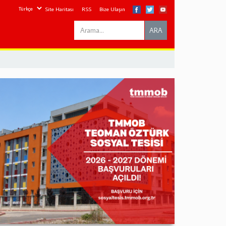
Site Haritası
RSS
Bize Ulaşın
Search
ARA
this
site