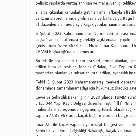
belirsiz yapılarda yurttaşların can ve mal güvenliği tehlikey
Yıllarca çıkarılan kanunlarla getirilen imar aflarıyla af
ve İzmir Depremlerinde yıkılmasına ve binlerce yurttaşın 
af düzenlemeleri nedeniyle kaçak yapılaşmanın artmasına 
6 Şubat 2023 Kahramanmaraş Depremleri sonrası imar a
suçlar” arasına alınması gerektiği açıklamaları yapılma
genişletmek üzere 4654 Esas No.lu “İmar Kanununda Deği
TBMM Başkanlığı’na sunulmuştur.
Bu teklifle kıyı alanları, tarım arazileri, orman alanları, iç
edilen bina ve tesisler, Meslek Odaları, Sivil Toplum Ku
tarafından planları ve ruhsatları iptal edilen, ayrıcalıklı im
Teklif 6 Şubat 2023 Kahramanmaraş merkezi deprem
döneminde tamamlanamadığı için hükümsüz (kadük) sayılm
Çevre ve Şehircilik Bakanlığı’nın 2020 yılında TBMM sundu
3.153.044 Yapı Kayıt Belgesi düzenlenmiştir.
[1]
[1] “İmar 
mühendislik süreçlerinden geçmemiş̧, teknik olarak sağlık 
toplam 7.085.969 adet kaçak bağımsız bölüm belge almış
İmar Affı ile kaçak yapılara yapı kayıt belgesi verilen il
Şehircilik ve İklim Değişikliği Bakanlığı, kaçak ve imara