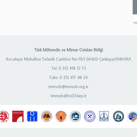
Türk Mühendis ve Mimar Odaları Birliği
Kocatepe Mahallesi Selanik Caddesi No:19/1 06420 Çankaya/ANKARA
Tel: 0 312 418 12 75
Faks: 0 312 417 48 24
tmmob@tmmob.org.tr
tmmob@hs03.kep.tr