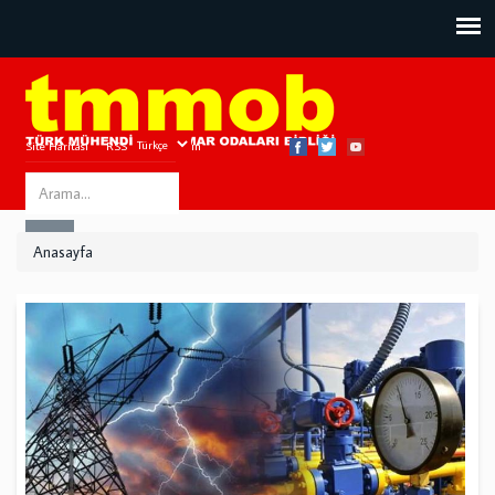
Site Haritası
RSS
Bize Ulaşın
Search
ARA
this
Anasayfa
site