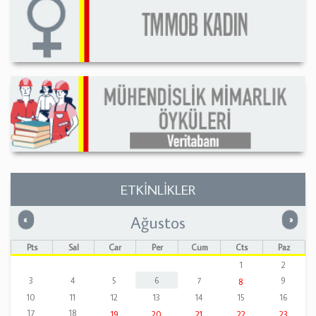
ETKİNLİKLER
Ağustos
Önceki
Sonrak
«
»
Pts
Sal
Çar
Per
Cum
Cts
Paz
1
2
3
4
5
6
7
9
8
10
11
12
13
14
15
16
17
18
19
20
21
22
23