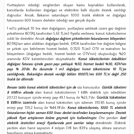
Yurttaşların ödediği vergilerden oluşan kamu kaynakları kullanılarak,
konutlarda kullanılan doğalgaz ve elektrikte belli ölçüde destek verildiği
doğrudur. Ancak, Bakanın vatandaşın 1000 liralık elektrik ve doğalgaz
faturasının 600 lirasını devletin ödediği savı gerçek dışıdır.
1 m3’ü yaklaşık 10 lira olan doğalgazın, yurttaşlara satılmak üzere gaz dağıtım
şirketlerine BOTAŞ tarafından 5,63 TL/m3 fiyatla verilmesi, konut tüketicilerine
ciddi bir destektir. Ancak
doğalgaz dağıtım şirketlerinin faturalarının bileşenleri
;
BOTAŞ’tan satın aldıkları doğalgaz bedeli, EPDK tarafından her dağıtım bölgesi
ve şirketi için belirlenen hizmet bedeli, 0,1120 TL/m3 ÖTV ve matrahını bu
bileşenlerin (doğalgaz bedeli, hizmet bedeli ve ÖTV’nin) oluşturduğu %20
oranında KDV kalemlerinden oluşmaktadır.
Konut tüketicilerinin ödedikleri
doğalgaz faturası içinde gazın payı yaklaşık %50, hizmet bedeli %30, KDV’nin
payı % 20’dir. Bu durumda 1 m3 doğalgaz konut tüketicisine 10 TL’ye
satıldığında, Bakanlığın destek verdiği bölüm 1000TL’nin 600 TL’si değil 250
liralık bir dilimidir
.
Benzer tablo konut elektrik tüketicileri için de
söz konusudur.
Günlük tüketimi
8 kWh’ın altında
olan konut tüketicilerinin 1 kWh elektrik için ödedikleri
207.23 kuruşun içinde enerji payı 49,1 kuruş ile %23,7’dir.
Günlük tüketimleri
8 kWh’ın üzerinde
olan konut tüketicileri için ödenen 310.85 kuruş içinde
enerji payı 139,2 kuruş ile %44.78’dir.
Konut tüketicilerinin, 1000 TL elektrik
faturalarının hiçbir zaman 600 lirası devlet tarafından karşılanmamıştır
.
Destek
yüksek fiyat artışlarının önüne geçmek için kullanılmıştır
. Öte yandan
özel
elektrik üreticileri enerji fiyatlarında yeni zamlar talep
etmektedir. Elektrik
yardımı alan hane sayısının 4 milyon 378 bin 839’a ulaşmış olması sorunun
boyutlarını ortaya koymaktadır.