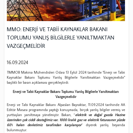
MMO: ENERJİ VE TABİİ KAYNAKLAR BAKANI
TOPLUMU YANLIŞ BİLGİLERLE YANILTMAKTAN
VAZGEÇMELİDİR
16.09.2024
TMMOB Makina Mühendisleri Odası 13 Eylül 2024 tarihinde "Enerji ve Tabii
Kaynaklar Bakanı Toplumu Yanlış Bilgilerle Yanıltmaktan Vazgeçmelidir"
başlıklı bir basın açıklaması gerçekleştirdi.
Enerji ve Tabii Kaynaklar Bakanı Toplumu Yanlış Bilgilerle Yanıltmaktan
Vazgeçmelidir
Enerji ve Tabi Kaynaklar Bakanı Alpaslan Bayraktar, 11.09.2024 tarihinde AA
Editör Masası programında yaptığı konuşmada, birçok yanlış bilgiler vermiş ve
yurttaşları yanıltmaya yönelmiştir. Bakan, “
elektrik ve doğal gazda Hazine
üzerinden çok ciddi desteğimiz var. 1000 liralık gaz ve elektrik faturasının yüzde
60'ı halen devletimiz tarafından karşılanıyor
” diyerek yanlış beyanda
bulunmuştur.