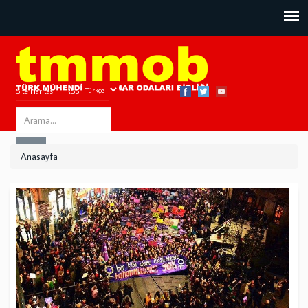
Site Haritası
RSS
Bize Ulaşın
Search
ARA
this
Anasayfa
site