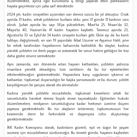
düzenlemekte, ayrıca ilgili kurumlarla iş birliği yaparak etkili politikaların
hayata geçirilmesi için çaba sarf etmektedir.
2024 yılı, kadın cinayetleri açısından son derece üzücü bir yıl olmuştur. Ocak
ayında 31 kadın, erkek şiddetinin kurbanı oldu; yani 31 günde 31 kadının canı
alındı. Şubat ayında bu sayı 36’ya yükselirken, Mart’ta 25, Nisan’da 32,
Mayıs’ta 40, Haziran’da 41 kadın hayatını kaybetti. Temmuz ayında 23,
Ağustos’ta 33 ve Eylül’de 34 kadın cinayete kurban gitti. Ekim ayı da bu kanlı
tabloyu değiştirmedi; en son 19 yaşındaki İkbal Uzuner ve Ayşenur Halil, yine
bir erkek tarafından hayatlarının baharında katledildi. Bu olaylar, kadına
yönelik şiddetin ne denli yaygın ve sistematik bir sorun haline geldiğini bir kez
daha gözler önüne sermektedir.
Aynı zamanda, son dönemde artan hayvan katliamları, şiddetin yalnızca
insanlara yönelik olmadığını, tüm canlıların da bu tür eylemlerden
etkilenebileceğini göstermektedir. Hayvanlara karşı uygulanan işkence ve
katliamlar, toplumsal duyarsızlığın bir başka yansımasıdır ve bu durum, şiddet
karşıtlığımızın bir parçası olarak ele alınmalıdır.
Kadına yönelik şiddetle mücadelede, toplumsal kesimlerin ortak bir
sorumlulukla hareket etmesi büyük önem taşımaktadır. Eğitimden hukuki
düzenlemelere, medyanın sorumluluğuna kadar herkesin üzerine düşeni
yapması gerekmektedir. Bu tür olayların önlenmesi, toplumumuzun her
kesiminde derin bir farkındalık ve dayanışma ruhu oluşturmayı
gerektirmektedir.
İKK Kadın Komisyonu olarak, kadınların güvenli, eşit ve özgür bir yaşam
sürmesi için mücadelemizi sürdüreceğiz. Bu önemli günde, hayatını kaybeden