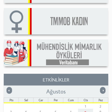
ETKİNLİKLER
Ağustos
Önceki
Sonrak
«
»
Pts
Sal
Çar
Per
Cum
Cts
Paz
1
2
3
4
5
6
7
9