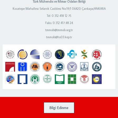
Türk Mühendis ve Mimar Odaları Birliği
Kocatepe Mahallesi Selanik Caddesi No:19/1 06420 Çankaya/ANKARA
Tel: 0 312 418 12 75
Faks: 0 312 417 48 24
tmmob@tmmob.org.tr
tmmob@hs03.kep.tr
Bilgi Edinme