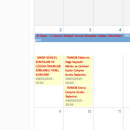
2
3
4
05/
31 Mayıs - 5 Haziran Ekolojik Yıkımla Mücadele Haftası Etkinlikleri
gün)
MMŞP GÜNCEL
TMMOB Ekokırım,
SORUNLARI VE
Doğa Kaynaklı
ÇÖZÜM ÖNERİLERİ
Afetler ve Çevresel
KIRKLARELİ YEREL
Suçlar Çalışma
KURULTAYI
Grubu Toplantısı
06/02/2025 -
06/03/2025 -
10:00
20:00
TMMOB Enerji
Çalışma Grubu
Toplantısı
06/03/2025 -
20:30
9
10
11