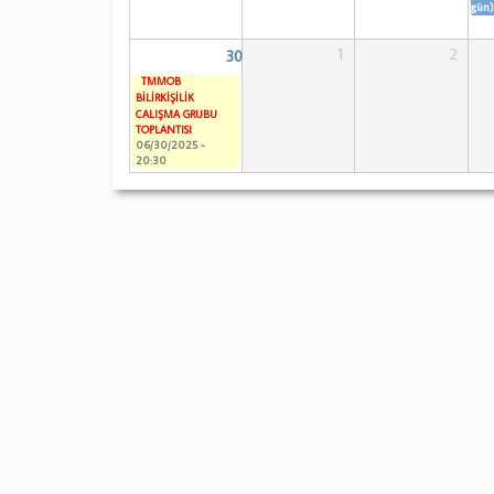
gün)
1
2
30
TMMOB
BİLİRKİŞİLİK
ÇALIŞMA GRUBU
TOPLANTISI
06/30/2025 -
20:30