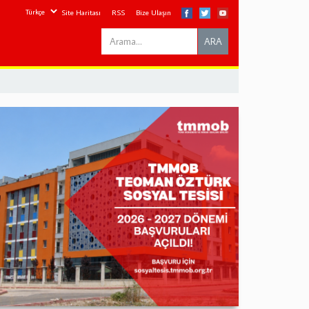
Site Haritası
RSS
Bize Ulaşın
Search
ARA
this
site