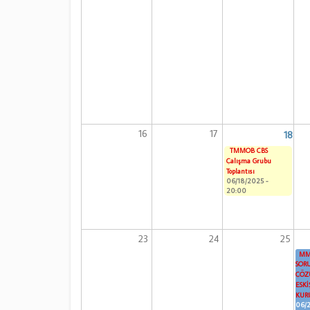
16
17
18
TMMOB CBS
Çalışma Grubu
Toplantısı
06/18/2025 -
20:00
23
24
25
MM
SOR
ÇÖZ
ESKİ
KURU
06/