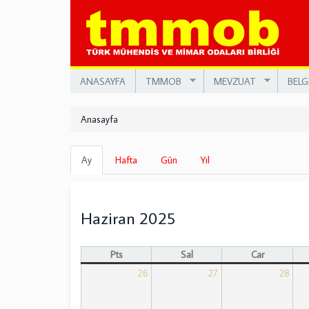
Ana
içeriğe
atla
ANASAYFA
TMMOB
MEVZUAT
BELG
Anasayfa
Birincil
Ay
(etkin
Hafta
Gün
Yıl
sekmeler
sekme)
Haziran 2025
Pts
Sal
Çar
26
27
28