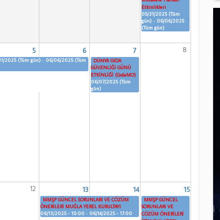
Etkinlikleri
05/31/2025 (Tüm
gün)
-
06/06/2025
(Tüm gün)
8
5
6
7
31/2025 (Tüm gün)
-
06/06/2025 (Tüm
DÜNYA GIDA
GÜVENLİĞİ GÜNÜ
ETKİNLİĞİ (GıdaMO)
06/07/2025 (Tüm
gün)
12
13
14
15
MMŞP GÜNCEL SORUNLARI VE ÇÖZÜM
MMŞP GÜNCEL
ÖNERİLERİ MUĞLA YEREL KURULTAYI
SORUNLARI VE
06/13/2025 - 10:00
-
06/14/2025 - 17:00
ÇÖZÜM ÖNERİLERİ