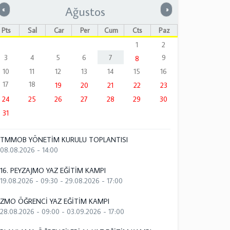
Ağustos
Önceki
Sonraki
«
»
Pts
Sal
Çar
Per
Cum
Cts
Paz
1
2
3
4
5
6
7
9
8
10
11
12
13
14
15
16
17
18
19
20
21
22
23
24
25
26
27
28
29
30
31
TMMOB YÖNETİM KURULU TOPLANTISI
08.08.2026 - 14:00
16. PEYZAJMO YAZ EĞİTİM KAMPI
19.08.2026 - 09:30
-
29.08.2026 - 17:00
ZMO ÖĞRENCİ YAZ EĞİTİM KAMPI
28.08.2026 - 09:00
-
03.09.2026 - 17:00