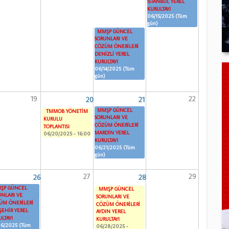
İSTANBUL YEREL
KURULTAYI
06/15/2025 (Tüm
gün)
MMŞP GÜNCEL
SORUNLARI VE
ÇÖZÜM ÖNERİLERİ
DENİZLİ YEREL
KURULTAYI
06/14/2025 (Tüm
gün)
19
22
20
21
MMŞP GÜNCEL
TMMOB YÖNETİM
SORUNLARI VE
KURULU
ÇÖZÜM ÖNERİLERİ
TOPLANTISI
MARDİN YEREL
06/20/2025 - 16:00
KURULTAYI
06/21/2025 (Tüm
gün)
27
29
26
28
ŞP GÜNCEL
MMŞP GÜNCEL
UNLARI VE
SORUNLARI VE
ÜM ÖNERİLERİ
ÇÖZÜM ÖNERİLERİ
ŞEHİR YEREL
AYDIN YEREL
LTAYI
KURULTAYI
26/2025 (Tüm
06/28/2025 -