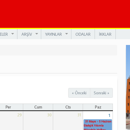
ELER
ARŞİV
YAYINLAR
ODALAR
İKKLAR
« Önceki
Sonraki »
Per
Cum
Cts
Paz
29
30
31
1
31 Mayıs - 5 Haziran
Ekolojik Yıkımla
Mücadele Haftası