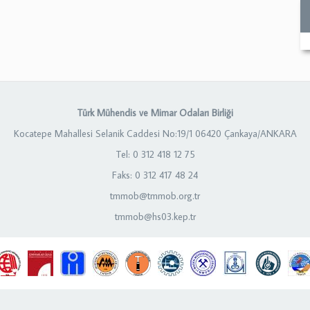
Türk Mühendis ve Mimar Odaları Birliği
Kocatepe Mahallesi Selanik Caddesi No:19/1 06420 Çankaya/ANKARA
Tel: 0 312 418 12 75
Faks: 0 312 417 48 24
tmmob@tmmob.org.tr
tmmob@hs03.kep.tr