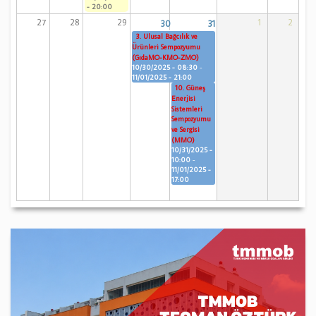
- 20:00
27
28
29
1
2
30
31
3. Ulusal Bağcılık ve
Ürünleri Sempozyumu
(GıdaMO-KMO-ZMO)
10/30/2025 - 08:30
-
11/01/2025 - 21:00
10. Güneş
Enerjisi
Sistemleri
Sempozyumu
ve Sergisi
(MMO)
10/31/2025 -
10:00
-
11/01/2025 -
17:00