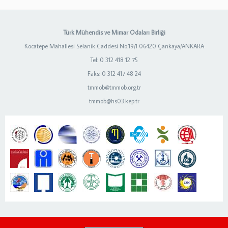
Türk Mühendis ve Mimar Odaları Birliği
Kocatepe Mahallesi Selanik Caddesi No:19/1 06420 Çankaya/ANKARA
Tel: 0 312 418 12 75
Faks: 0 312 417 48 24
tmmob@tmmob.org.tr
tmmob@hs03.kep.tr