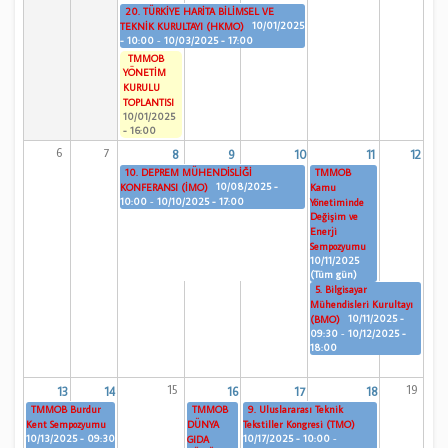
20. TÜRKİYE HARİTA BİLİMSEL VE
10/01/2025
TEKNİK KURULTAYI (HKMO)
- 10:00
-
10/03/2025 - 17:00
TMMOB
YÖNETİM
KURULU
TOPLANTISI
10/01/2025
- 16:00
6
7
8
9
10
11
12
10. DEPREM MÜHENDİSLİĞİ
TMMOB
10/08/2025 -
KONFERANSI (İMO)
Kamu
10:00
-
10/10/2025 - 17:00
Yönetiminde
Değişim ve
Enerji
Sempozyumu
10/11/2025
(Tüm gün)
5. Bilgisayar
Mühendisleri Kurultayı
10/11/2025 -
(BMO)
09:30
-
10/12/2025 -
18:00
15
19
13
14
16
17
18
TMMOB Burdur
TMMOB
9. Uluslararası Teknik
Kent Sempozyumu
DÜNYA
Tekstiller Kongresi (TMO)
10/13/2025 - 09:30
10/17/2025 - 10:00
-
GIDA