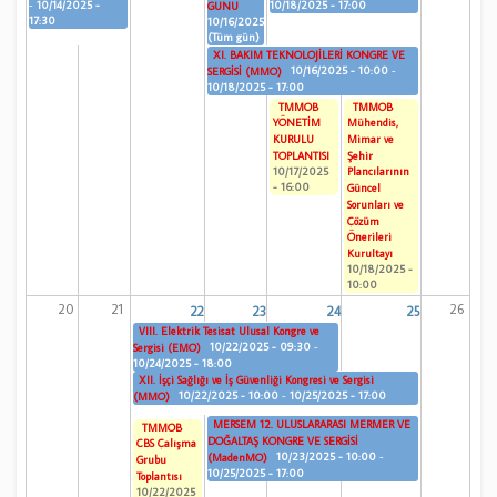
-
10/14/2025 -
10/18/2025 - 17:00
GÜNÜ
17:30
10/16/2025
(Tüm gün)
XI. BAKIM TEKNOLOJİLERİ KONGRE VE
10/16/2025 - 10:00
-
SERGİSİ (MMO)
10/18/2025 - 17:00
TMMOB
TMMOB
YÖNETİM
Mühendis,
KURULU
Mimar ve
TOPLANTISI
Şehir
10/17/2025
Plancılarının
- 16:00
Güncel
Sorunları ve
Çözüm
Önerileri
Kurultayı
10/18/2025 -
10:00
20
21
26
22
23
24
25
VIII. Elektrik Tesisat Ulusal Kongre ve
10/22/2025 - 09:30
-
Sergisi (EMO)
10/24/2025 - 18:00
XII. İşçi Sağlığı ve İş Güvenliği Kongresi ve Sergisi
10/22/2025 - 10:00
-
10/25/2025 - 17:00
(MMO)
MERSEM 12. ULUSLARARASI MERMER VE
TMMOB
DOĞALTAŞ KONGRE VE SERGİSİ
CBS Çalışma
10/23/2025 - 10:00
-
(MadenMO)
Grubu
10/25/2025 - 17:00
Toplantısı
10/22/2025