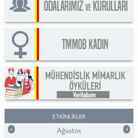
ETKİNLİKLER
Ağustos
Önceki
Sonrak
«
»