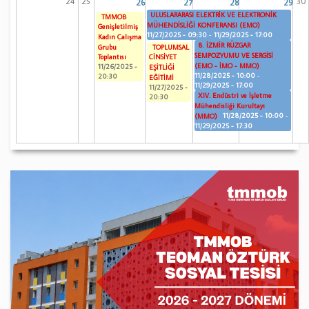
24
25
30
26
27
28
29
ULUSLARARASI ELEKTRİK VE ELEKTRONİK
TMMOB
MÜHENDİSLİĞİ KONFERANSI (EMO)
Genişletilmiş
11/27/2025 - 09:30
-
11/29/2025 - 17:00
Kadın Çalışma
8. İZMİR RÜZGAR
TOPLUMSAL
Grubu
SEMPOZYUMU VE SERGİSİ
CİNSİYET
Toplantısı
(EMO - İMO - MMO)
11/26/2025 -
EŞİTLİĞİ
11/28/2025 - 10:00
-
20:30
EĞİTİMİ
11/29/2025 - 17:00
11/27/2025 -
XIV. Endüstri ve İşletme
20:30
Mühendisliği Kurultayı
11/28/2025 - 10:00
-
(MMO)
11/29/2025 - 17:30