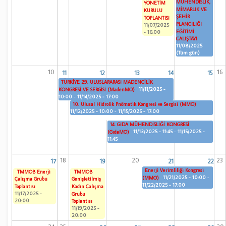
MÜHENDİSLİK,
YÖNETİM
MİMARLIK VE
KURULU
ŞEHİR
TOPLANTISI
PLANCILIĞI
11/07/2025
EĞİTİMİ
- 16:00
ÇALIŞTAYI
11/08/2025
(Tüm gün)
10
16
11
12
13
14
15
TÜRKİYE 29. ULUSLARARASI MADENCİLİK
11/11/2025 -
KONGRESİ VE SERGİSİ (MadenMO)
10:00
-
11/14/2025 - 17:00
10. Ulusal Hidrolik Pnömatik Kongresi ve Sergisi (MMO)
11/12/2025 - 10:00
-
11/15/2025 - 17:00
14. GIDA MÜHENDİSLİĞİ KONGRESİ
11/13/2025 - 11:45
-
11/15/2025 -
(GıdaMO)
11:45
18
20
23
17
19
21
22
Enerji Verimliliği Kongresi
TMMOB Enerji
TMMOB
11/21/2025 - 10:00
-
(MMO)
Çalışma Grubu
Genişletilmiş
11/22/2025 - 17:00
Toplantısı
Kadın Çalışma
11/17/2025 -
Grubu
20:00
Toplantısı
11/19/2025 -
20:00