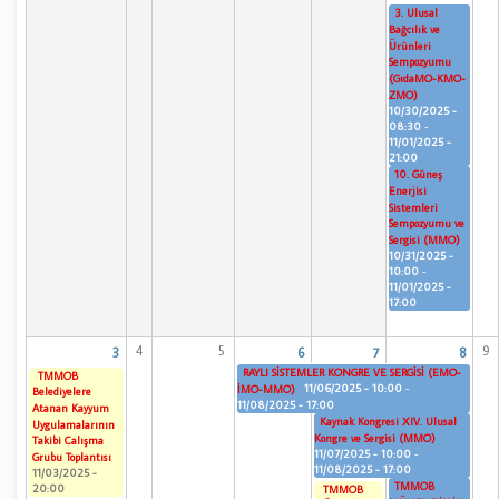
3. Ulusal
Bağcılık ve
Ürünleri
Sempozyumu
(GıdaMO-KMO-
ZMO)
10/30/2025 -
08:30
-
11/01/2025 -
21:00
10. Güneş
Enerjisi
Sistemleri
Sempozyumu ve
Sergisi (MMO)
10/31/2025 -
10:00
-
11/01/2025 -
17:00
4
5
9
3
6
7
8
RAYLI SİSTEMLER KONGRE VE SERGİSİ (EMO-
TMMOB
11/06/2025 - 10:00
-
İMO-MMO)
Belediyelere
11/08/2025 - 17:00
Atanan Kayyum
Kaynak Kongresi XIV. Ulusal
Uygulamalarının
Kongre ve Sergisi (MMO)
Takibi Çalışma
11/07/2025 - 10:00
-
Grubu Toplantısı
11/08/2025 - 17:00
11/03/2025 -
TMMOB
20:00
TMMOB