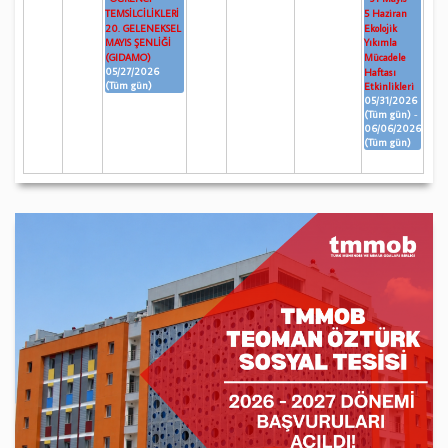
TEMSİLCİLİKLERİ
5 Haziran
20. GELENEKSEL
Ekolojik
MAYIS ŞENLİĞİ
Yıkımla
(GIDAMO)
Mücadele
05/27/2026
Haftası
(Tüm gün)
Etkinlikleri
05/31/2026
(Tüm gün)
-
06/06/2026
(Tüm gün)