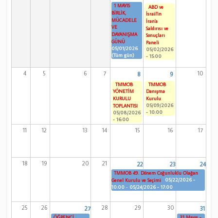
1 MAYIS
ABD ve
BİRLİK,
İsrail'in
MÜCADELE
İran'a
VE
Saldırısı ve
DAYANIŞMA
Sonuçları
GÜNÜ
Paneli
05/01/2026
05/02/2026
(Tüm gün)
- 15:00
4
5
6
7
10
8
9
TMMOB
TMMOB
YÖNETİM
Danışma
KURULU
Kurulu
05/09/2026
TOPLANTISI
- 10:00
05/08/2026
- 16:00
11
12
13
14
15
16
17
18
19
20
21
22
23
24
TMMOB 49. Dönem Çoğunluklu Olağan
05/22/2026 -
Genel Kurulu ve Seçimi
10:00
-
05/24/2026 - 17:00
25
26
28
29
30
27
31
ÖĞRENCİ
31 Mayıs -