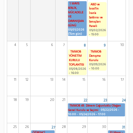
1 MAYIS
ABD ve
BİRLİK,
İsrail'in
MÜCADELE
İran'a
VE
Saldırısı ve
DAYANIŞMA
Sonuçları
GÜNÜ
Paneli
05/01/2026
05/02/2026
(Tüm gün)
- 15:00
4
5
6
7
10
8
9
TMMOB
TMMOB
YÖNETİM
Danışma
KURULU
Kurulu
05/09/2026
TOPLANTISI
- 10:00
05/08/2026
- 16:00
11
12
13
14
15
16
17
18
19
20
21
22
23
24
TMMOB 49. Dönem Çoğunluklu Olağan
05/22/2026 -
Genel Kurulu ve Seçimi
10:00
-
05/24/2026 - 17:00
25
26
28
29
30
27
31
ÖĞRENCİ
31 Mayıs -