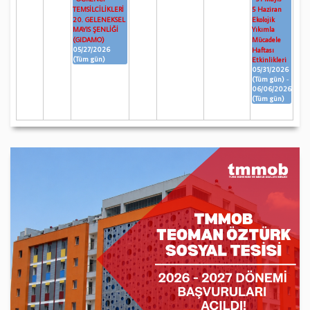
TEMSİLCİLİKLERİ
5 Haziran
20. GELENEKSEL
Ekolojik
MAYIS ŞENLİĞİ
Yıkımla
(GIDAMO)
Mücadele
05/27/2026
Haftası
(Tüm gün)
Etkinlikleri
05/31/2026
(Tüm gün)
-
06/06/2026
(Tüm gün)