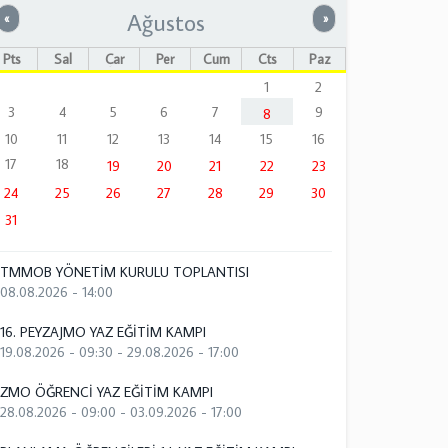
Ağustos
Önceki
Sonraki
«
»
Pts
Sal
Çar
Per
Cum
Cts
Paz
1
2
3
4
5
6
7
9
8
10
11
12
13
14
15
16
17
18
19
20
21
22
23
24
25
26
27
28
29
30
31
TMMOB YÖNETİM KURULU TOPLANTISI
08.08.2026 - 14:00
16. PEYZAJMO YAZ EĞİTİM KAMPI
19.08.2026 - 09:30
-
29.08.2026 - 17:00
ZMO ÖĞRENCİ YAZ EĞİTİM KAMPI
28.08.2026 - 09:00
-
03.09.2026 - 17:00