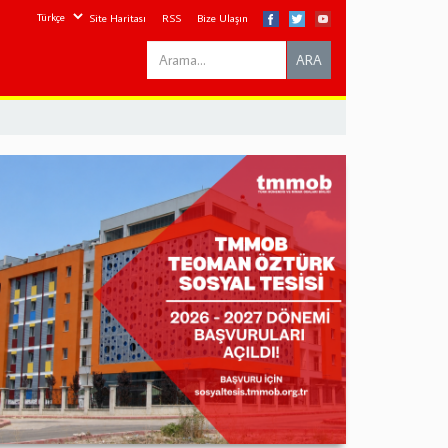
Site Haritası
RSS
Bize Ulaşın
Search
ARA
this
site