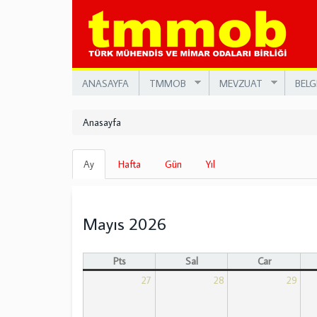
Ana
içeriğe
atla
ANASAYFA
TMMOB
MEVZUAT
BELG
Anasayfa
Birincil
Ay
(etkin
Hafta
Gün
Yıl
sekmeler
sekme)
Mayıs 2026
Pts
Sal
Çar
27
28
29