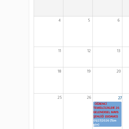
4
5
6
11
12
13
18
19
20
25
26
27
ÖĞRENCİ
TEMSİLCİLİKLERİ 20.
GELENEKSEL MAYIS
ŞENLİĞİ (GIDAMO)
05/27/2026 (Tüm
gün)