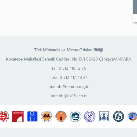
Türk Mühendis ve Mimar Odaları Birliği
Kocatepe Mahallesi Selanik Caddesi No:19/1 06420 Çankaya/ANKARA
Tel: 0 312 418 12 75
Faks: 0 312 417 48 24
tmmob@tmmob.org.tr
tmmob@hs03.kep.tr