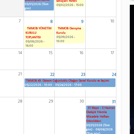
Sonuçları Paneli
05/01/2026 (Tüm
05/02/2026 - 15:00
gün)
7
10
8
9
TMMOB YÖNETİM
TMMOB Danışma
KURULU
Kurulu
05/09/2026 -
TOPLANTISI
10:00
05/08/2026 -
16:00
14
15
16
17
21
22
23
24
TMMOB 49. Dönem Çoğunluklu Olağan Genel Kurulu ve Seçimi
05/22/2026 - 10:00
-
05/24/2026 - 17:00
28
29
30
31
31 Mayıs - 5 Haziran
Ekolojik Yıkımla
Mücadele Haftası
Etkinlikleri
05/31/2026 (Tüm
gün)
-
06/06/2026
(Tüm gün)