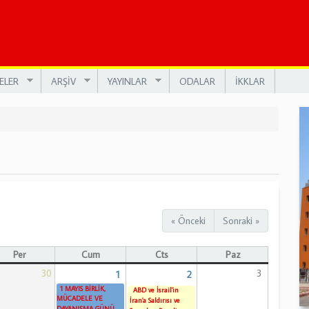
ELER
ARŞİV
YAYINLAR
ODALAR
İKKLAR
« Önceki
Sonraki »
Per
Cum
Cts
Paz
30
3
1
2
1 MAYIS BİRLİK,
ABD ve İsrail'in
MÜCADELE VE
İran'a Saldırısı ve
DAYANIŞMA GÜNÜ