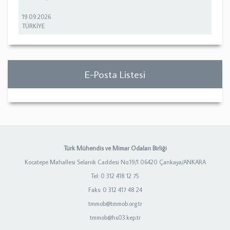
19.09.2026
TÜRKİYE
E-Posta Listesi
Türk Mühendis ve Mimar Odaları Birliği
Kocatepe Mahallesi Selanik Caddesi No:19/1 06420 Çankaya/ANKARA
Tel: 0 312 418 12 75
Faks: 0 312 417 48 24
tmmob@tmmob.org.tr
tmmob@hs03.kep.tr