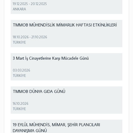
19.12.2025
-
20.12.2025
ANKARA
TMMOB MÜHENDİSLİK MİMARLIK HAFTASI ETKİNLİKLERİ
18.10.2026
-
21.10.2026
TÜRKİYE
3 Mart İş Cinayetlerine Karşı Mücadele Günü
03.03.2026
TÜRKİYE
TMMOB DÜNYA GIDA GÜNÜ
16.10.2026
TÜRKİYE
19 EYLÜL MÜHENDİS, MİMAR, ŞEHİR PLANCILARI
DAYANIŞMA GÜNÜ