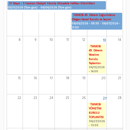
31 Mayıs - 5 Haziran Ekolojik Yıkımla Mücadele Haftası Etkinlikleri
05/31/2026 (Tüm gün)
-
06/06/2026 (Tüm gün)
TMMOB 49. Dönem Çoğunluksuz
Olağan Genel Kurulu ve Seçimi
06/05/2026 - 09:30
-
06/07/2026 -
17:00
8
9
10
11
12
14
13
TMMOB
49. Dönem
Yönetim
Kurulu
Toplantısı
06/13/2026
- 14:00
15
16
17
18
19
20
21
22
23
24
25
26
28
27
TMMOB
YÖNETİM
KURULU
TOPLANTISI
06/27/2026
- 13:00