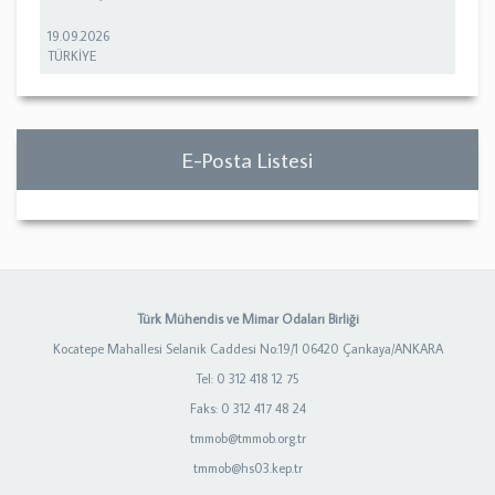
19.09.2026
TÜRKİYE
E-Posta Listesi
Türk Mühendis ve Mimar Odaları Birliği
Kocatepe Mahallesi Selanik Caddesi No:19/1 06420 Çankaya/ANKARA
Tel: 0 312 418 12 75
Faks: 0 312 417 48 24
tmmob@tmmob.org.tr
tmmob@hs03.kep.tr