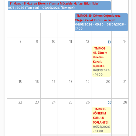
31 Mayıs - 5 Haziran Ekolojik Yıkımla Mücadele Haftası Etkinlikleri
05/31/2026 (Tüm gün)
-
06/06/2026 (Tüm gün)
TMMOB 49. Dönem Çoğunluksuz
Olağan Genel Kurulu ve Seçimi
06/05/2026 - 09:30
-
06/07/2026 -
17:00
8
9
10
11
12
14
13
TMMOB
49. Dönem
Yönetim
Kurulu
Toplantısı
06/13/2026
- 14:00
15
16
17
18
19
20
21
22
23
24
25
26
28
27
TMMOB
YÖNETİM
KURULU
TOPLANTISI
06/27/2026
- 13:00