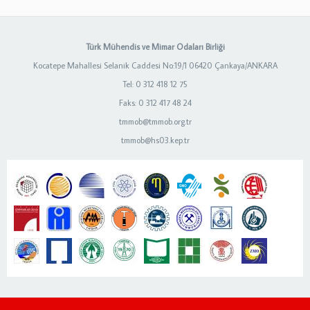
Türk Mühendis ve Mimar Odaları Birliği
Kocatepe Mahallesi Selanik Caddesi No:19/1 06420 Çankaya/ANKARA
Tel: 0 312 418 12 75
Faks: 0 312 417 48 24
tmmob@tmmob.org.tr
tmmob@hs03.kep.tr