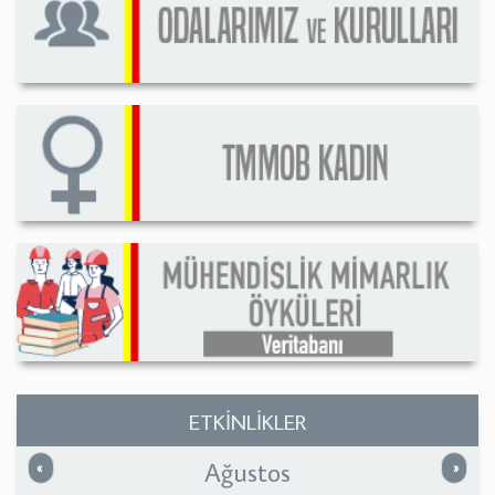
ETKİNLİKLER
Ağustos
Önceki
Sonrak
«
»