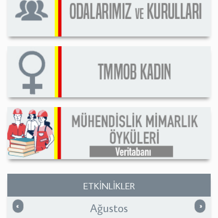
ETKİNLİKLER
Ağustos
Önceki
Sonrak
«
»