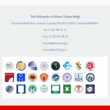
Türk Mühendis ve Mimar Odaları Birliği
Kocatepe Mahallesi Selanik Caddesi No:19/1 06420 Çankaya/ANKARA
Tel: 0 312 418 12 75
Faks: 0 312 417 48 24
tmmob@tmmob.org.tr
tmmob@hs03.kep.tr