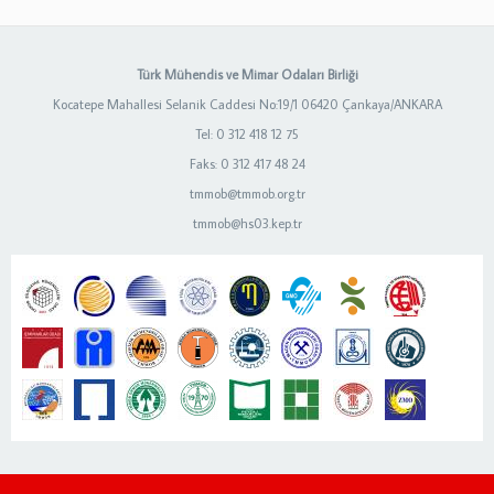
Türk Mühendis ve Mimar Odaları Birliği
Kocatepe Mahallesi Selanik Caddesi No:19/1 06420 Çankaya/ANKARA
Tel: 0 312 418 12 75
Faks: 0 312 417 48 24
tmmob@tmmob.org.tr
tmmob@hs03.kep.tr