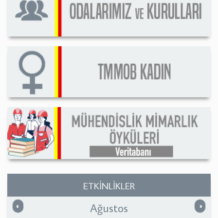
ETKİNLİKLER
Ağustos
Önceki
Sonrak
«
»