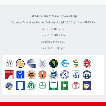
Türk Mühendis ve Mimar Odaları Birliği
Kocatepe Mahallesi Selanik Caddesi No:19/1 06420 Çankaya/ANKARA
Tel: 0 312 418 12 75
Faks: 0 312 417 48 24
tmmob@tmmob.org.tr
tmmob@hs03.kep.tr