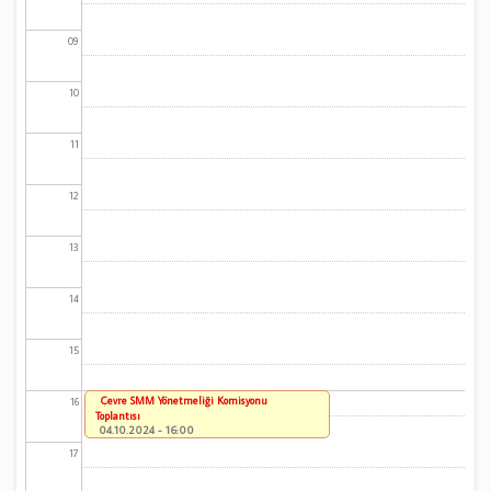
09
10
11
12
13
14
15
Çevre SMM Yönetmeliği Komisyonu
16
Toplantısı
04.10.2024 - 16:00
17