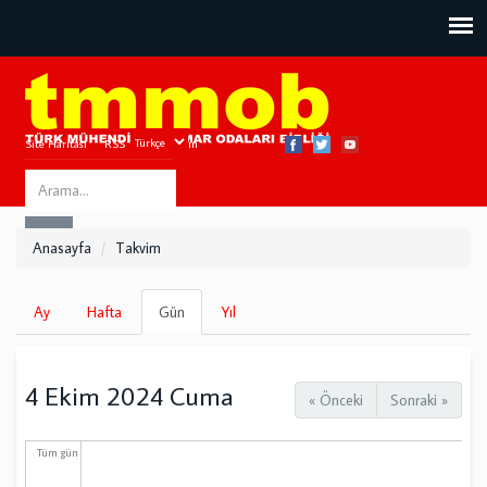
Site Haritası
RSS
Bize Ulaşın
Search
ARA
this
Anasayfa
Takvim
site
Birincil
Ay
Hafta
Gün
(etkin
Yıl
sekmeler
sekme)
4 Ekim 2024 Cuma
« Önceki
Sonraki »
Tüm gün