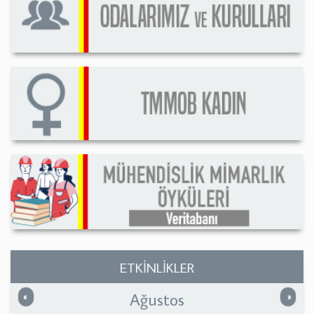
ETKİNLİKLER
Ağustos
Önceki
Sonrak
«
»