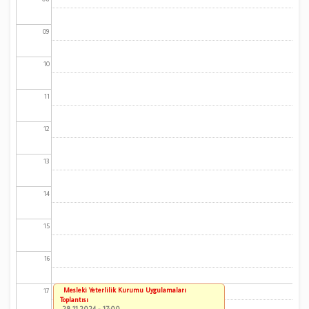
09
10
11
12
13
14
15
16
Mesleki Yeterlilik Kurumu Uygulamaları
17
Toplantısı
28.11.2024 - 17:00