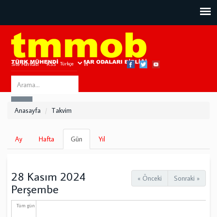
Site Haritası
RSS
Bize Ulaşın
Search
ARA
this
Anasayfa
Takvim
site
Birincil
Ay
Hafta
Gün
(etkin
Yıl
sekmeler
sekme)
28 Kasım 2024
« Önceki
Sonraki »
Perşembe
Tüm gün