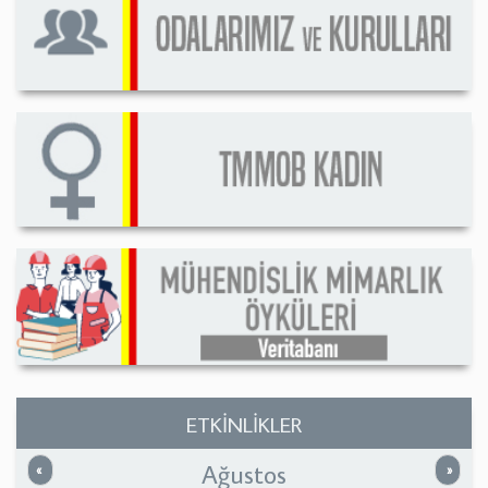
ETKİNLİKLER
Ağustos
Önceki
Sonrak
«
»