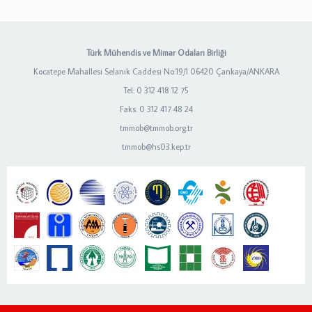
Türk Mühendis ve Mimar Odaları Birliği
Kocatepe Mahallesi Selanik Caddesi No:19/1 06420 Çankaya/ANKARA
Tel: 0 312 418 12 75
Faks: 0 312 417 48 24
tmmob@tmmob.org.tr
tmmob@hs03.kep.tr