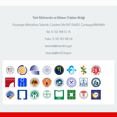
Türk Mühendis ve Mimar Odaları Birliği
Kocatepe Mahallesi Selanik Caddesi No:19/1 06420 Çankaya/ANKARA
Tel: 0 312 418 12 75
Faks: 0 312 417 48 24
tmmob@tmmob.org.tr
tmmob@hs03.kep.tr