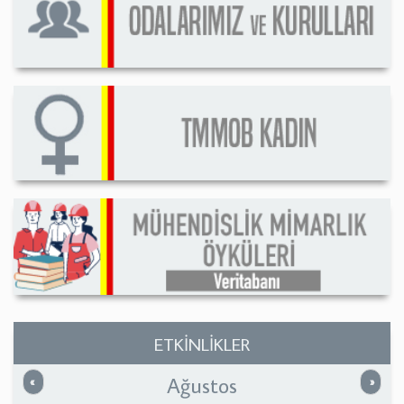
ETKİNLİKLER
Ağustos
Önceki
Sonrak
«
»