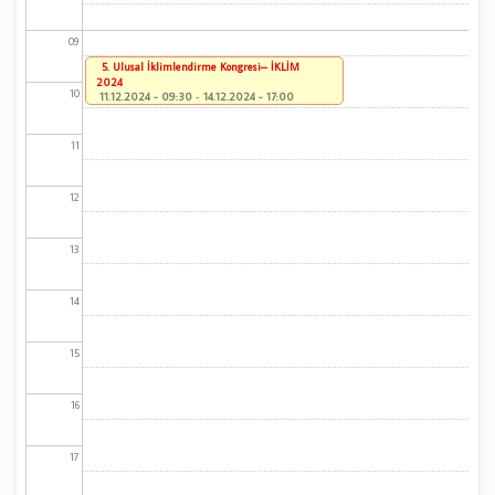
09
5. Ulusal İklimlendirme Kongresi– İKLİM
2024
10
11.12.2024 - 09:30
-
14.12.2024 - 17:00
11
12
13
14
15
16
17