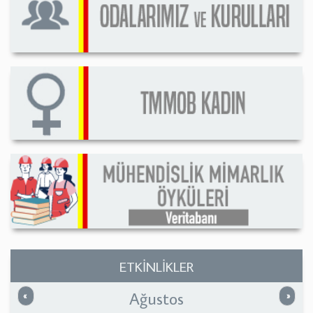
ETKİNLİKLER
Ağustos
Önceki
Sonrak
«
»