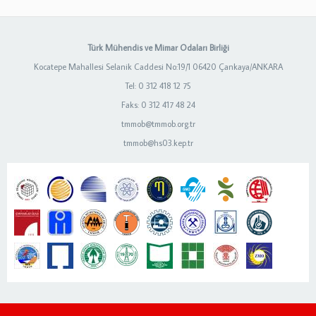
Türk Mühendis ve Mimar Odaları Birliği
Kocatepe Mahallesi Selanik Caddesi No:19/1 06420 Çankaya/ANKARA
Tel: 0 312 418 12 75
Faks: 0 312 417 48 24
tmmob@tmmob.org.tr
tmmob@hs03.kep.tr