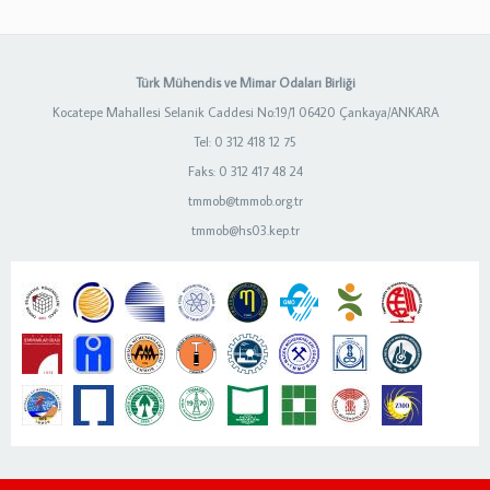
Türk Mühendis ve Mimar Odaları Birliği
Kocatepe Mahallesi Selanik Caddesi No:19/1 06420 Çankaya/ANKARA
Tel: 0 312 418 12 75
Faks: 0 312 417 48 24
tmmob@tmmob.org.tr
tmmob@hs03.kep.tr