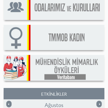
ETKİNLİKLER
Ağustos
Önceki
Sonrak
«
»