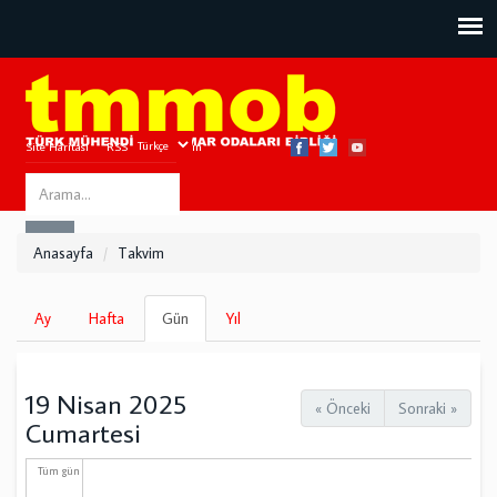
Site Haritası
RSS
Bize Ulaşın
Search
ARA
this
Anasayfa
Takvim
site
Birincil
Ay
Hafta
Gün
(etkin
Yıl
sekmeler
sekme)
19 Nisan 2025
« Önceki
Sonraki »
Cumartesi
Tüm gün