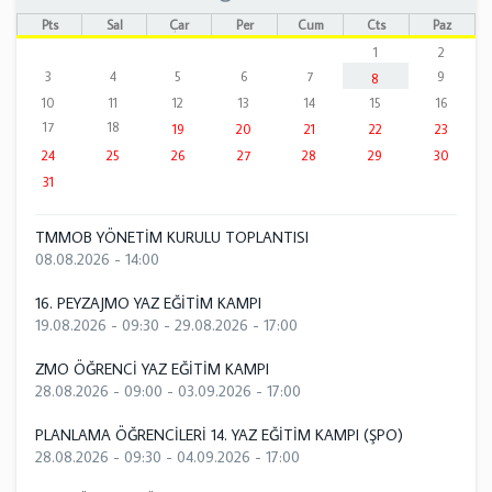
Pts
Sal
Çar
Per
Cum
Cts
Paz
1
2
3
4
5
6
7
9
8
10
11
12
13
14
15
16
17
18
19
20
21
22
23
24
25
26
27
28
29
30
31
TMMOB YÖNETİM KURULU TOPLANTISI
08.08.2026 - 14:00
16. PEYZAJMO YAZ EĞİTİM KAMPI
19.08.2026 - 09:30
-
29.08.2026 - 17:00
ZMO ÖĞRENCİ YAZ EĞİTİM KAMPI
28.08.2026 - 09:00
-
03.09.2026 - 17:00
PLANLAMA ÖĞRENCİLERİ 14. YAZ EĞİTİM KAMPI (ŞPO)
28.08.2026 - 09:30
-
04.09.2026 - 17:00