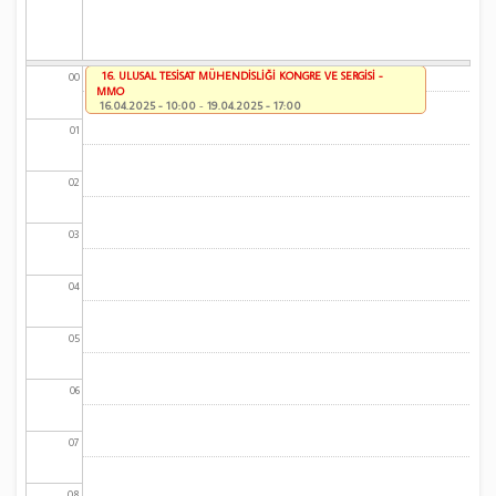
16. ULUSAL TESİSAT MÜHENDİSLİĞİ KONGRE VE SERGİSİ -
00
MMO
16.04.2025 - 10:00
-
19.04.2025 - 17:00
01
02
03
04
05
06
07
08