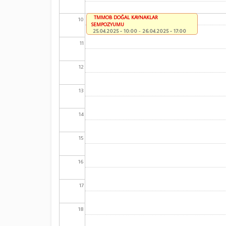
TMMOB DOĞAL KAYNAKLAR
10
SEMPOZYUMU
25.04.2025 - 10:00
-
26.04.2025 - 17:00
11
12
13
14
15
16
17
18