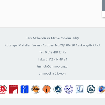
Türk Mühendis ve Mimar Odaları Birliği
Kocatepe Mahallesi Selanik Caddesi No:19/1 06420 Çankaya/ANKARA
Tel: 0 312 418 12 75
Faks: 0 312 417 48 24
tmmob@tmmob.org.tr
tmmob@hs03.kep.tr