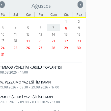
Ağustos
Önceki
Sonraki
«
»
Pts
Sal
Çar
Per
Cum
Cts
Paz
1
2
3
4
5
6
7
9
8
10
11
12
13
14
15
16
17
18
19
20
21
22
23
24
25
26
27
28
29
30
31
TMMOB YÖNETİM KURULU TOPLANTISI
08.08.2026 - 14:00
16. PEYZAJMO YAZ EĞİTİM KAMPI
19.08.2026 - 09:30
-
29.08.2026 - 17:00
ZMO ÖĞRENCİ YAZ EĞİTİM KAMPI
28.08.2026 - 09:00
-
03.09.2026 - 17:00