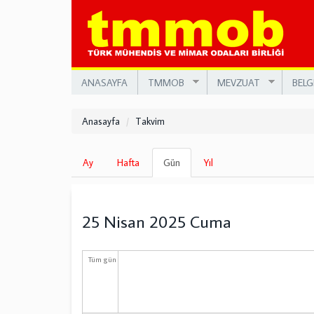
Ana
içeriğe
atla
ANASAYFA
TMMOB
MEVZUAT
BELG
Anasayfa
Takvim
Birincil
Ay
Hafta
Gün
(etkin
Yıl
sekmeler
sekme)
25 Nisan 2025 Cuma
Tüm gün