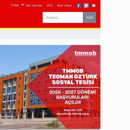
Site Haritası
RSS
Bize Ulaşın
Search
ARA
this
site