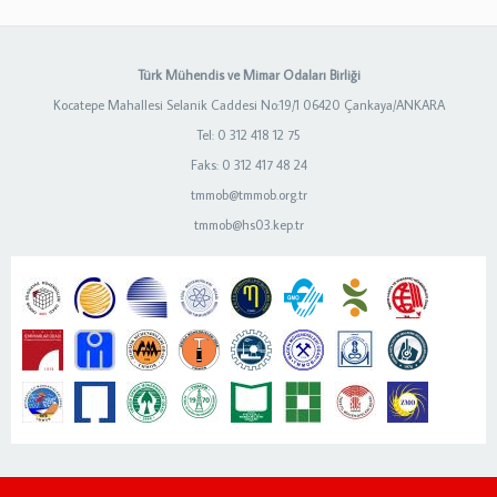
Türk Mühendis ve Mimar Odaları Birliği
Kocatepe Mahallesi Selanik Caddesi No:19/1 06420 Çankaya/ANKARA
Tel: 0 312 418 12 75
Faks: 0 312 417 48 24
tmmob@tmmob.org.tr
tmmob@hs03.kep.tr