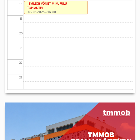
TMMOB YÖNETİM KURULU
18
TOPLANTISI
05.05.2025 - 18:00
19
20
21
22
23