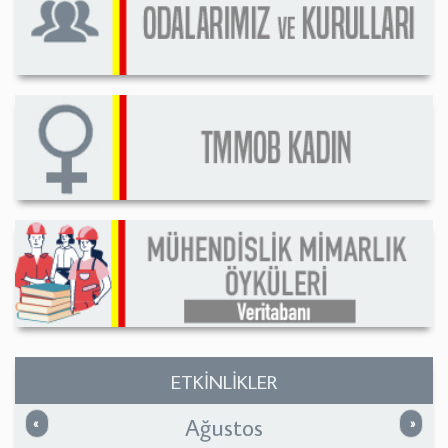
ETKİNLİKLER
Ağustos
Önceki
Sonrak
«
»