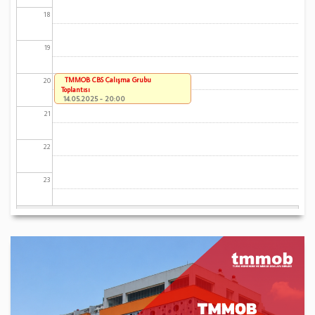
18
19
TMMOB CBS Çalışma Grubu
20
Toplantısı
14.05.2025 - 20:00
21
22
23