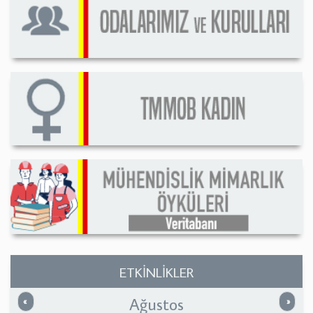
ETKİNLİKLER
Ağustos
Önceki
Sonrak
«
»