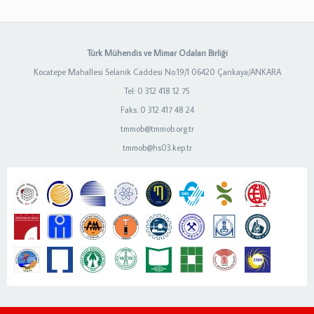
Türk Mühendis ve Mimar Odaları Birliği
Kocatepe Mahallesi Selanik Caddesi No:19/1 06420 Çankaya/ANKARA
Tel: 0 312 418 12 75
Faks: 0 312 417 48 24
tmmob@tmmob.org.tr
tmmob@hs03.kep.tr