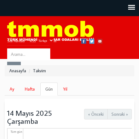
Site Haritası
RSS
Bize Ulaşın
Search
ARA
this
Anasayfa
Takvim
site
Birincil
Ay
Hafta
Gün
(etkin
Yıl
sekmeler
sekme)
14 Mayıs 2025
« Önceki
Sonraki »
Çarşamba
Tüm gün