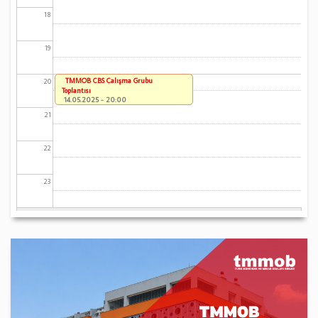
18
19
TMMOB CBS Çalışma Grubu
20
Toplantısı
14.05.2025 - 20:00
21
22
23