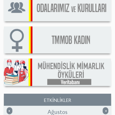
ETKİNLİKLER
Ağustos
Önceki
Sonrak
«
»