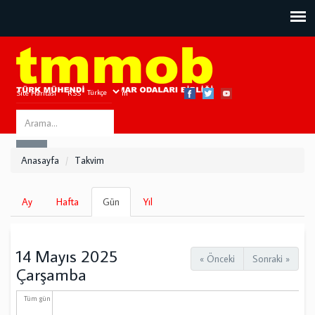
Site Haritası
RSS
Bize Ulaşın
Search
ARA
this
Anasayfa
Takvim
site
Birincil
Ay
Hafta
Gün
(etkin
Yıl
sekmeler
sekme)
14 Mayıs 2025
« Önceki
Sonraki »
Çarşamba
Tüm gün