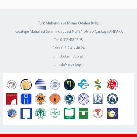
Türk Mühendis ve Mimar Odaları Birliği
Kocatepe Mahallesi Selanik Caddesi No:19/1 06420 Çankaya/ANKARA
Tel: 0 312 418 12 75
Faks: 0 312 417 48 24
tmmob@tmmob.org.tr
tmmob@hs03.kep.tr