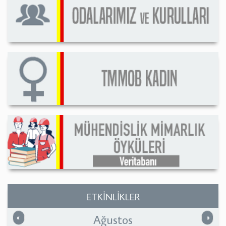
ETKİNLİKLER
Ağustos
Önceki
Sonrak
«
»