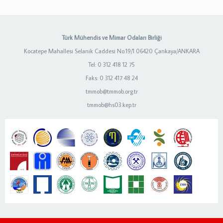
Türk Mühendis ve Mimar Odaları Birliği
Kocatepe Mahallesi Selanik Caddesi No:19/1 06420 Çankaya/ANKARA
Tel: 0 312 418 12 75
Faks: 0 312 417 48 24
tmmob@tmmob.org.tr
tmmob@hs03.kep.tr