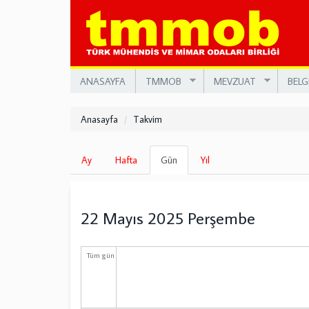
Ana
içeriğe
atla
ANASAYFA
TMMOB
MEVZUAT
BELG
Anasayfa
Takvim
Birincil
Ay
Hafta
Gün
(etkin
Yıl
sekmeler
sekme)
22 Mayıs 2025 Perşembe
Tüm gün