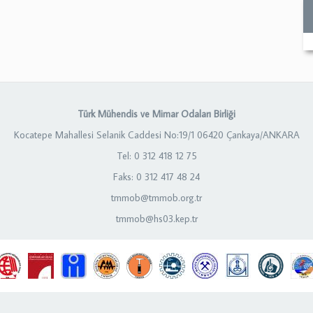
Türk Mühendis ve Mimar Odaları Birliği
Kocatepe Mahallesi Selanik Caddesi No:19/1 06420 Çankaya/ANKARA
Tel: 0 312 418 12 75
Faks: 0 312 417 48 24
tmmob@tmmob.org.tr
tmmob@hs03.kep.tr