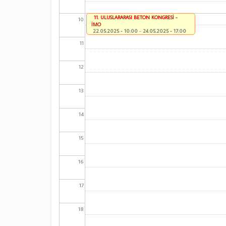
11. ULUSLARARASI BETON KONGRESİ -
10
İMO
22.05.2025 - 10:00
-
24.05.2025 - 17:00
11
12
13
14
15
16
17
18