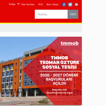
Site Haritası
RSS
Bize Ulaşın
Search
ARA
this
site