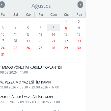
Ağustos
Önceki
Sonraki
«
»
Pts
Sal
Çar
Per
Cum
Cts
Paz
1
2
3
4
5
6
7
9
8
10
11
12
13
14
15
16
17
18
19
20
21
22
23
24
25
26
27
28
29
30
31
TMMOB YÖNETİM KURULU TOPLANTISI
08.08.2026 - 14:00
16. PEYZAJMO YAZ EĞİTİM KAMPI
19.08.2026 - 09:30
-
29.08.2026 - 17:00
ZMO ÖĞRENCİ YAZ EĞİTİM KAMPI
28.08.2026 - 09:00
-
03.09.2026 - 17:00