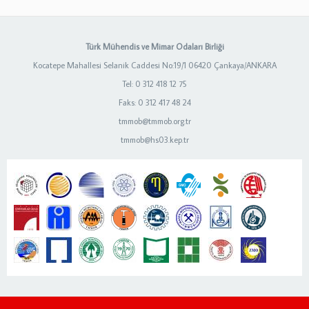
Türk Mühendis ve Mimar Odaları Birliği
Kocatepe Mahallesi Selanik Caddesi No:19/1 06420 Çankaya/ANKARA
Tel: 0 312 418 12 75
Faks: 0 312 417 48 24
tmmob@tmmob.org.tr
tmmob@hs03.kep.tr