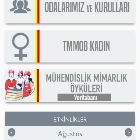
ETKİNLİKLER
Ağustos
Önceki
Sonrak
«
»