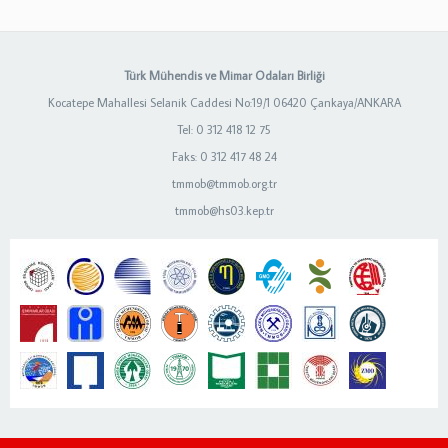
Türk Mühendis ve Mimar Odaları Birliği
Kocatepe Mahallesi Selanik Caddesi No:19/1 06420 Çankaya/ANKARA
Tel: 0 312 418 12 75
Faks: 0 312 417 48 24
tmmob@tmmob.org.tr
tmmob@hs03.kep.tr