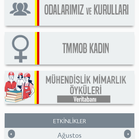
ETKİNLİKLER
Ağustos
Önceki
Sonrak
«
»