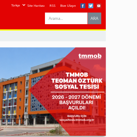
Site Haritası
RSS
Bize Ulaşın
Search
ARA
this
site