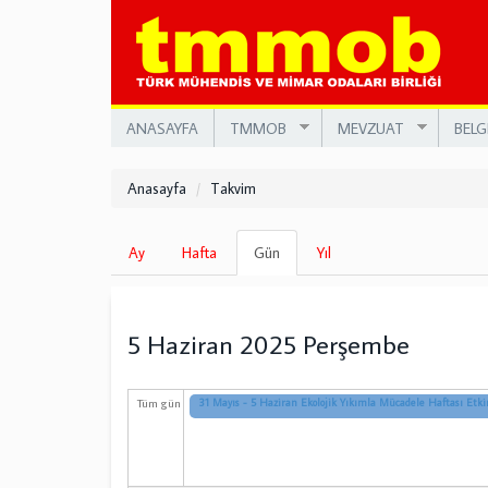
Ana
içeriğe
atla
ANASAYFA
TMMOB
MEVZUAT
BELG
Anasayfa
Takvim
Birincil
Ay
Hafta
Gün
(etkin
Yıl
sekmeler
sekme)
5 Haziran 2025 Perşembe
Tüm gün
31 Mayıs - 5 Haziran Ekolojik Yıkımla Mücadele Haftası Etkin