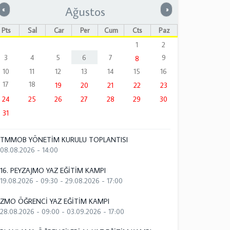
Ağustos
Önceki
Sonraki
«
»
Pts
Sal
Çar
Per
Cum
Cts
Paz
1
2
3
4
5
6
7
9
8
10
11
12
13
14
15
16
17
18
19
20
21
22
23
24
25
26
27
28
29
30
31
TMMOB YÖNETİM KURULU TOPLANTISI
08.08.2026 - 14:00
16. PEYZAJMO YAZ EĞİTİM KAMPI
19.08.2026 - 09:30
-
29.08.2026 - 17:00
ZMO ÖĞRENCİ YAZ EĞİTİM KAMPI
28.08.2026 - 09:00
-
03.09.2026 - 17:00