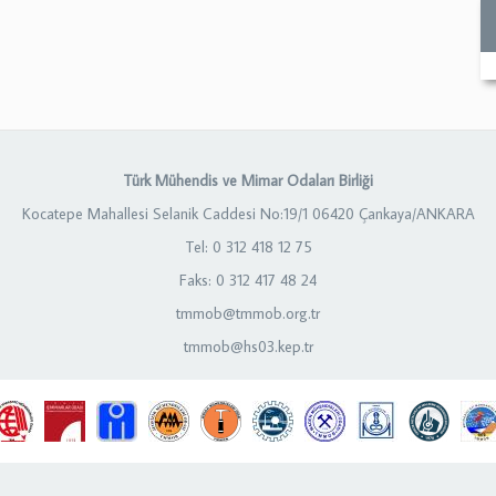
Türk Mühendis ve Mimar Odaları Birliği
Kocatepe Mahallesi Selanik Caddesi No:19/1 06420 Çankaya/ANKARA
Tel: 0 312 418 12 75
Faks: 0 312 417 48 24
tmmob@tmmob.org.tr
tmmob@hs03.kep.tr