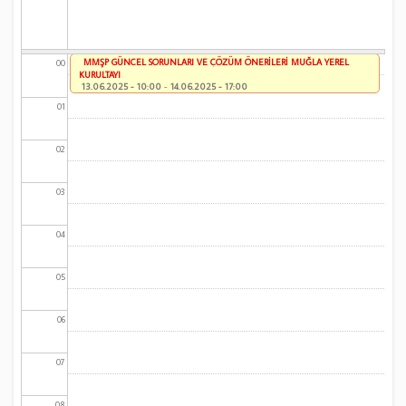
MMŞP GÜNCEL SORUNLARI VE ÇÖZÜM ÖNERİLERİ MUĞLA YEREL
00
KURULTAYI
13.06.2025 - 10:00
-
14.06.2025 - 17:00
01
02
03
04
05
06
07
08