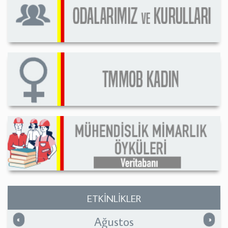
ETKİNLİKLER
Ağustos
Önceki
Sonrak
«
»