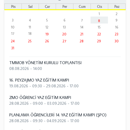
Pts
Sal
Çar
Per
Cum
Cts
Paz
1
2
3
4
5
6
7
9
8
10
11
12
13
14
15
16
17
18
19
20
21
22
23
24
25
26
27
28
29
30
31
TMMOB YÖNETİM KURULU TOPLANTISI
08.08.2026 - 14:00
16. PEYZAJMO YAZ EĞİTİM KAMPI
19.08.2026 - 09:30
-
29.08.2026 - 17:00
ZMO ÖĞRENCİ YAZ EĞİTİM KAMPI
28.08.2026 - 09:00
-
03.09.2026 - 17:00
PLANLAMA ÖĞRENCİLERİ 14. YAZ EĞİTİM KAMPI (ŞPO)
28.08.2026 - 09:30
-
04.09.2026 - 17:00