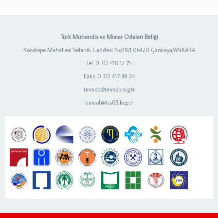
Türk Mühendis ve Mimar Odaları Birliği
Kocatepe Mahallesi Selanik Caddesi No:19/1 06420 Çankaya/ANKARA
Tel: 0 312 418 12 75
Faks: 0 312 417 48 24
tmmob@tmmob.org.tr
tmmob@hs03.kep.tr