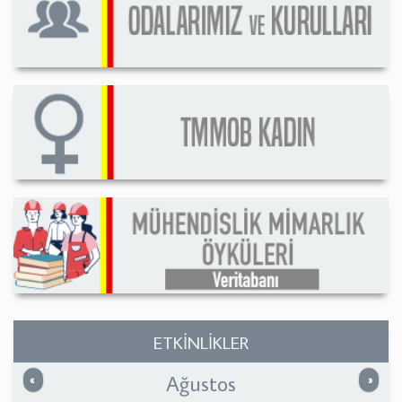
ETKİNLİKLER
Ağustos
Önceki
Sonrak
«
»