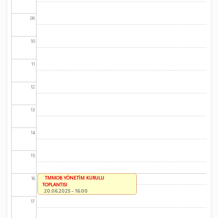
09
10
11
12
13
14
15
TMMOB YÖNETİM KURULU
16
TOPLANTISI
20.06.2025 - 16:00
17