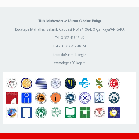
Türk Mühendis ve Mimar Odaları Birliği
Kocatepe Mahallesi Selanik Caddesi No:19/1 06420 Çankaya/ANKARA
Tel: 0 312 418 12 75
Faks: 0 312 417 48 24
tmmob@tmmob.org.tr
tmmob@hs03.kep.tr