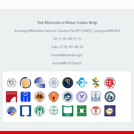
Türk Mühendis ve Mimar Odaları Birliği
Kocatepe Mahallesi Selanik Caddesi No:19/1 06420 Çankaya/ANKARA
Tel: 0 312 418 12 75
Faks: 0 312 417 48 24
tmmob@tmmob.org.tr
tmmob@hs03.kep.tr