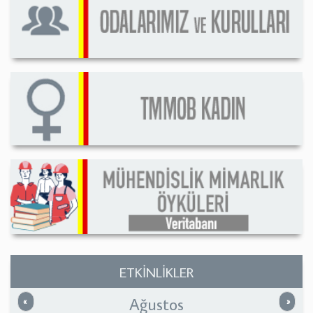
ETKİNLİKLER
Ağustos
Önceki
Sonrak
«
»