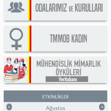
ETKİNLİKLER
Ağustos
Önceki
Sonrak
«
»