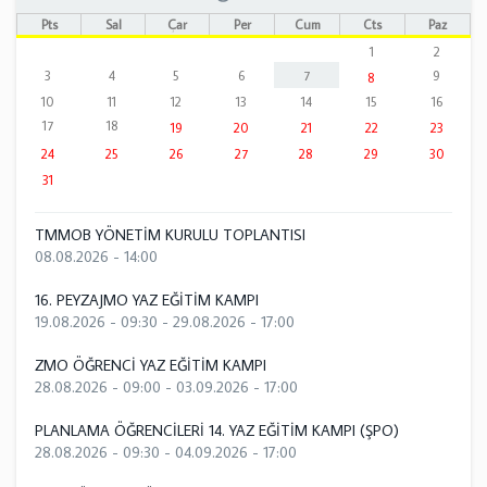
Pts
Sal
Çar
Per
Cum
Cts
Paz
1
2
3
4
5
6
7
9
8
10
11
12
13
14
15
16
17
18
19
20
21
22
23
24
25
26
27
28
29
30
31
TMMOB YÖNETİM KURULU TOPLANTISI
08.08.2026 - 14:00
16. PEYZAJMO YAZ EĞİTİM KAMPI
19.08.2026 - 09:30
-
29.08.2026 - 17:00
ZMO ÖĞRENCİ YAZ EĞİTİM KAMPI
28.08.2026 - 09:00
-
03.09.2026 - 17:00
PLANLAMA ÖĞRENCİLERİ 14. YAZ EĞİTİM KAMPI (ŞPO)
28.08.2026 - 09:30
-
04.09.2026 - 17:00