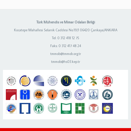
Türk Mühendis ve Mimar Odaları Birliği
Kocatepe Mahallesi Selanik Caddesi No:19/1 06420 Çankaya/ANKARA
Tel: 0 312 418 12 75
Faks: 0 312 417 48 24
tmmob@tmmob.org.tr
tmmob@hs03.kep.tr