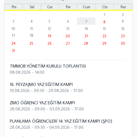
Pts
Sal
Çar
Per
Cum
Cts
Paz
1
2
3
4
5
6
7
9
8
10
11
12
13
14
15
16
17
18
19
20
21
22
23
24
25
26
27
28
29
30
31
TMMOB YÖNETİM KURULU TOPLANTISI
08.08.2026 - 14:00
16. PEYZAJMO YAZ EĞİTİM KAMPI
19.08.2026 - 09:30
-
29.08.2026 - 17:00
ZMO ÖĞRENCİ YAZ EĞİTİM KAMPI
28.08.2026 - 09:00
-
03.09.2026 - 17:00
PLANLAMA ÖĞRENCİLERİ 14. YAZ EĞİTİM KAMPI (ŞPO)
28.08.2026 - 09:30
-
04.09.2026 - 17:00