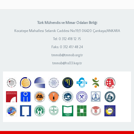
Türk Mühendis ve Mimar Odaları Birliği
Kocatepe Mahallesi Selanik Caddesi No:19/1 06420 Çankaya/ANKARA
Tel: 0 312 418 12 75
Faks: 0 312 417 48 24
tmmob@tmmob.org.tr
tmmob@hs03.kep.tr