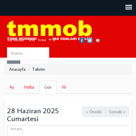
Site Haritası
RSS
Bize Ulaşın
Search
ARA
this
Anasayfa
Takvim
site
Birincil
Ay
Hafta
Gün
(etkin
Yıl
sekmeler
sekme)
28 Haziran 2025
« Önceki
Sonraki »
Cumartesi
Tüm gün