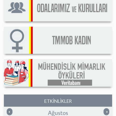
ETKİNLİKLER
Ağustos
Önceki
Sonrak
«
»