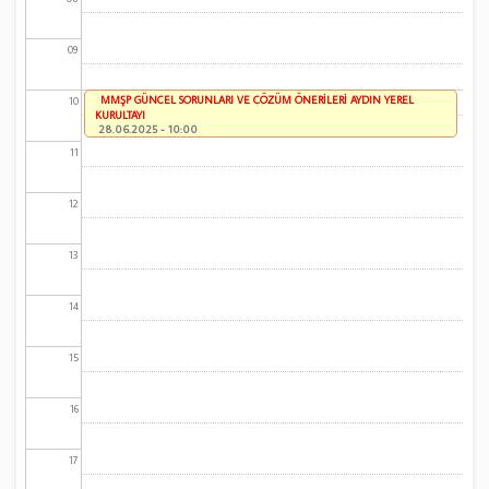
09
MMŞP GÜNCEL SORUNLARI VE ÇÖZÜM ÖNERİLERİ AYDIN YEREL
10
KURULTAYI
28.06.2025 - 10:00
11
12
13
14
15
16
17