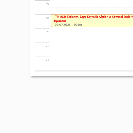
19
TMMOB Ekokırım, Doğa Kaynaklı Afetler ve Çevresel Suçlar
20
Toplantısı
09.07.2025 - 20:00
21
22
23