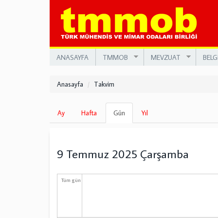
Ana
içeriğe
atla
ANASAYFA
TMMOB
MEVZUAT
BELG
Anasayfa
Takvim
Birincil
Ay
Hafta
Gün
(etkin
Yıl
sekmeler
sekme)
9 Temmuz 2025 Çarşamba
Tüm gün