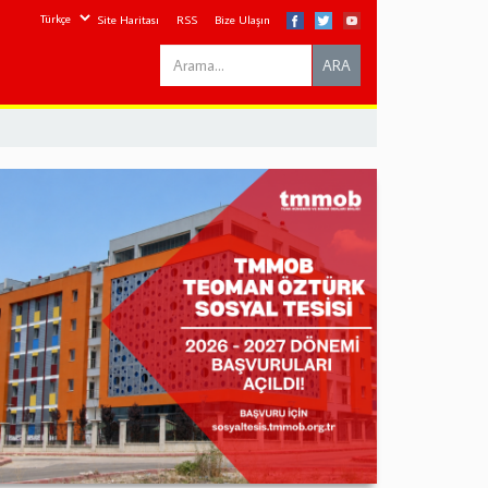
Site Haritası
RSS
Bize Ulaşın
Search
ARA
this
site