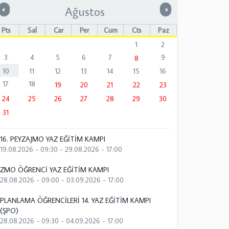
Ağustos
Önceki
Sonraki
«
»
Pts
Sal
Çar
Per
Cum
Cts
Paz
1
2
3
4
5
6
7
9
8
10
11
12
13
14
15
16
17
18
19
20
21
22
23
24
25
26
27
28
29
30
31
16. PEYZAJMO YAZ EĞİTİM KAMPI
19.08.2026 - 09:30
-
29.08.2026 - 17:00
ZMO ÖĞRENCİ YAZ EĞİTİM KAMPI
28.08.2026 - 09:00
-
03.09.2026 - 17:00
PLANLAMA ÖĞRENCİLERİ 14. YAZ EĞİTİM KAMPI
(ŞPO)
28.08.2026 - 09:30
-
04.09.2026 - 17:00