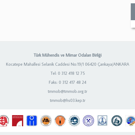
Türk Mühendis ve Mimar Odaları Birliği
Kocatepe Mahallesi Selanik Caddesi No:19/1 06420 Çankaya/ANKARA
Tel: 0 312 418 12 75
Faks: 0 312 417 48 24
tmmob@tmmob.org.tr
tmmob@hs03.kep.tr