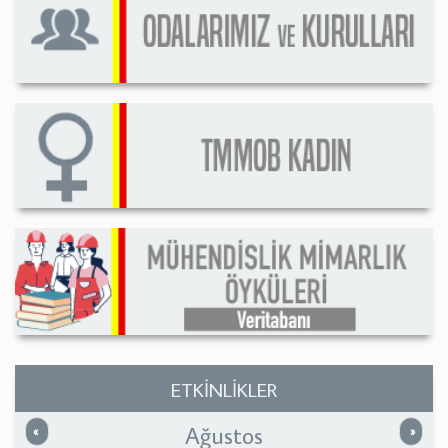
ETKİNLİKLER
Ağustos
Önceki
Sonrak
«
»