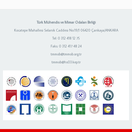
Türk Mühendis ve Mimar Odaları Birliği
Kocatepe Mahallesi Selanik Caddesi No:19/1 06420 Çankaya/ANKARA
Tel: 0 312 418 12 75
Faks: 0 312 417 48 24
tmmob@tmmob.org.tr
tmmob@hs03.kep.tr