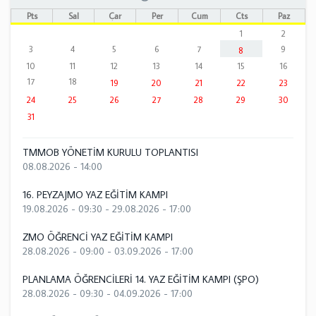
Pts
Sal
Çar
Per
Cum
Cts
Paz
1
2
3
4
5
6
7
9
8
10
11
12
13
14
15
16
17
18
19
20
21
22
23
24
25
26
27
28
29
30
31
TMMOB YÖNETİM KURULU TOPLANTISI
08.08.2026 - 14:00
16. PEYZAJMO YAZ EĞİTİM KAMPI
19.08.2026 - 09:30
-
29.08.2026 - 17:00
ZMO ÖĞRENCİ YAZ EĞİTİM KAMPI
28.08.2026 - 09:00
-
03.09.2026 - 17:00
PLANLAMA ÖĞRENCİLERİ 14. YAZ EĞİTİM KAMPI (ŞPO)
28.08.2026 - 09:30
-
04.09.2026 - 17:00