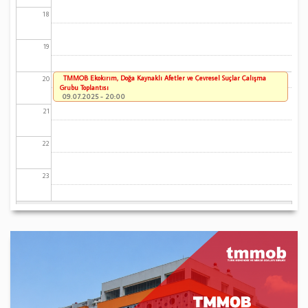
18
19
TMMOB Ekokırım, Doğa Kaynaklı Afetler ve Çevresel Suçlar Çalışma
20
Grubu Toplantısı
09.07.2025 - 20:00
21
22
23