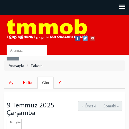
Site Haritası
RSS
Bize Ulaşın
Search
ARA
this
Anasayfa
Takvim
site
Birincil
Ay
Hafta
Gün
(etkin
Yıl
sekmeler
sekme)
9 Temmuz 2025
« Önceki
Sonraki »
Çarşamba
Tüm gün