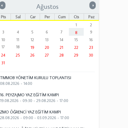
Ağustos
Önceki
Sonraki
«
»
Pts
Sal
Çar
Per
Cum
Cts
Paz
1
2
3
4
5
6
7
9
8
10
11
12
13
14
15
16
17
18
19
20
21
22
23
24
25
26
27
28
29
30
31
TMMOB YÖNETİM KURULU TOPLANTISI
08.08.2026 - 14:00
16. PEYZAJMO YAZ EĞİTİM KAMPI
19.08.2026 - 09:30
-
29.08.2026 - 17:00
ZMO ÖĞRENCİ YAZ EĞİTİM KAMPI
28.08.2026 - 09:00
-
03.09.2026 - 17:00