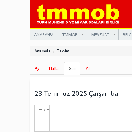
Ana
içeriğe
atla
ANASAYFA
TMMOB
MEVZUAT
BELG
Anasayfa
Takvim
Birincil
Ay
Hafta
Gün
(etkin
Yıl
sekmeler
sekme)
23 Temmuz 2025 Çarşamba
Tüm gün