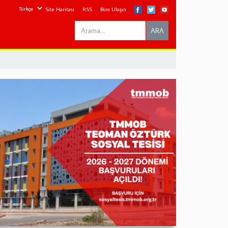
Site Haritası
RSS
Bize Ulaşın
Search
ARA
this
site