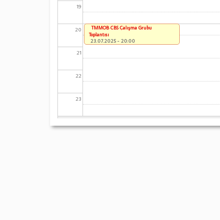
19
TMMOB CBS Çalışma Grubu
20
Toplantısı
23.07.2025 - 20:00
21
22
23