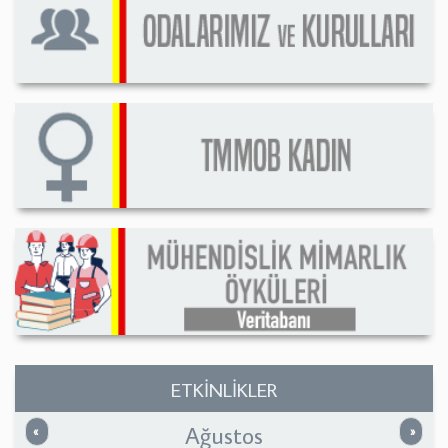
ETKİNLİKLER
Ağustos
Önceki
Sonrak
«
»