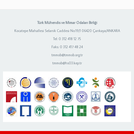
Türk Mühendis ve Mimar Odaları Birliği
Kocatepe Mahallesi Selanik Caddesi No:19/1 06420 Çankaya/ANKARA
Tel: 0 312 418 12 75
Faks: 0 312 417 48 24
tmmob@tmmob.org.tr
tmmob@hs03.kep.tr