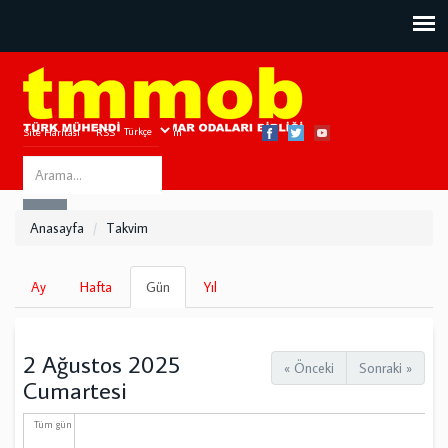
Site Haritası
RSS
Bize Ulaşın
Search
ARA
this
Anasayfa
Takvim
site
Birincil
Ay
Hafta
Gün
(etkin
Yıl
sekmeler
sekme)
2 Ağustos 2025
« Önceki
Sonraki »
Cumartesi
Tüm gün