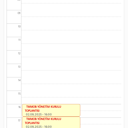
09
10
11
12
13
14
15
TMMOB YÖNETİM KURULU
16
TOPLANTISI
02.08.2025 - 16:00
TMMOB YÖNETİM KURULU
17
TOPLANTISI
02.08.2025 - 16:00