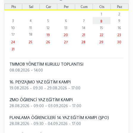
Pts
Sal
Çar
Per
Cum
Cts
Paz
1
2
3
4
5
6
7
9
8
10
11
12
13
14
15
16
17
18
19
20
21
22
23
24
25
26
27
28
29
30
31
TMMOB YÖNETİM KURULU TOPLANTISI
08.08.2026 - 14:00
16. PEYZAJMO YAZ EĞİTİM KAMPI
19.08.2026 - 09:30
-
29.08.2026 - 17:00
ZMO ÖĞRENCİ YAZ EĞİTİM KAMPI
28.08.2026 - 09:00
-
03.09.2026 - 17:00
PLANLAMA ÖĞRENCİLERİ 14. YAZ EĞİTİM KAMPI (ŞPO)
28.08.2026 - 09:30
-
04.09.2026 - 17:00