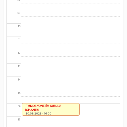
09
10
11
12
13
14
15
TMMOB YÖNETİM KURULU
16
TOPLANTISI
30.08.2025 - 16:00
17