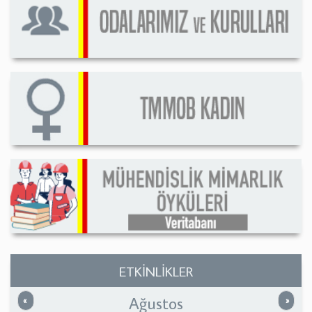
ETKİNLİKLER
Ağustos
Önceki
Sonrak
«
»