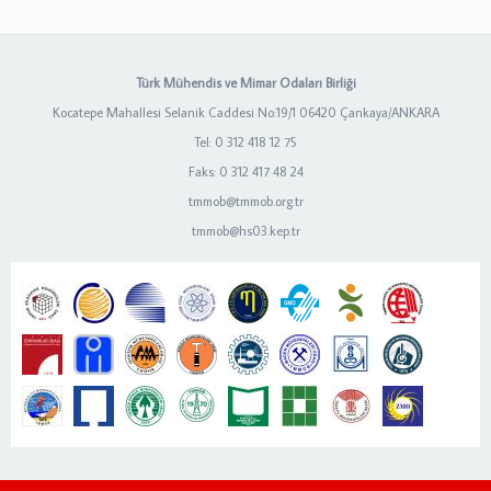
Türk Mühendis ve Mimar Odaları Birliği
Kocatepe Mahallesi Selanik Caddesi No:19/1 06420 Çankaya/ANKARA
Tel: 0 312 418 12 75
Faks: 0 312 417 48 24
tmmob@tmmob.org.tr
tmmob@hs03.kep.tr