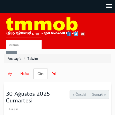
Site Haritası
RSS
Bize Ulaşın
Search
ARA
this
Anasayfa
Takvim
site
Birincil
Ay
Hafta
Gün
(etkin
Yıl
sekmeler
sekme)
30 Ağustos 2025
« Önceki
Sonraki »
Cumartesi
Tüm gün