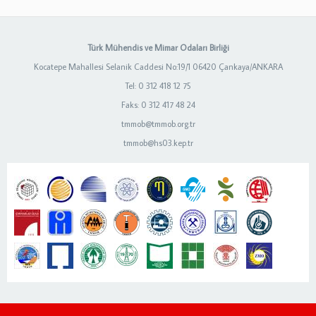
Türk Mühendis ve Mimar Odaları Birliği
Kocatepe Mahallesi Selanik Caddesi No:19/1 06420 Çankaya/ANKARA
Tel: 0 312 418 12 75
Faks: 0 312 417 48 24
tmmob@tmmob.org.tr
tmmob@hs03.kep.tr