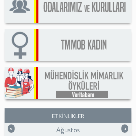
ETKİNLİKLER
Ağustos
Önceki
Sonrak
«
»