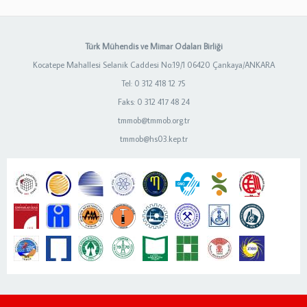
Türk Mühendis ve Mimar Odaları Birliği
Kocatepe Mahallesi Selanik Caddesi No:19/1 06420 Çankaya/ANKARA
Tel: 0 312 418 12 75
Faks: 0 312 417 48 24
tmmob@tmmob.org.tr
tmmob@hs03.kep.tr