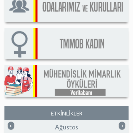
ETKİNLİKLER
Ağustos
Önceki
Sonrak
«
»