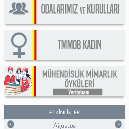
ETKİNLİKLER
Ağustos
Önceki
Sonrak
«
»