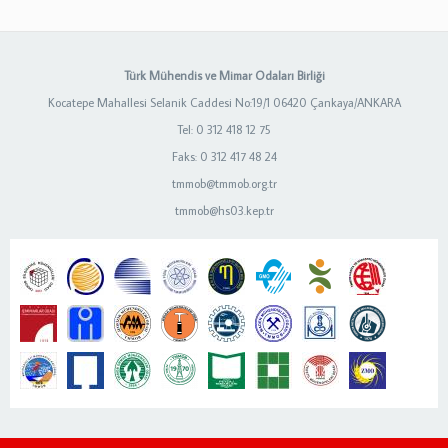
Türk Mühendis ve Mimar Odaları Birliği
Kocatepe Mahallesi Selanik Caddesi No:19/1 06420 Çankaya/ANKARA
Tel: 0 312 418 12 75
Faks: 0 312 417 48 24
tmmob@tmmob.org.tr
tmmob@hs03.kep.tr