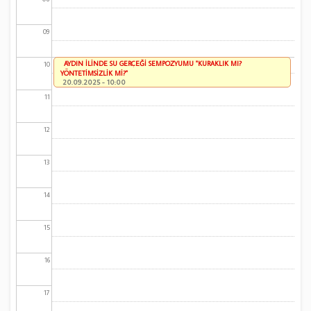
09
AYDIN İLİNDE SU GERÇEĞİ SEMPOZYUMU "KURAKLIK MI?
10
YÖNTETİMSİZLİK Mİ?"
20.09.2025 - 10:00
11
12
13
14
15
16
17