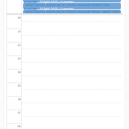
27 Eylül 2025 - Cumartesi
KURULTAYI
MMŞP GÜNCEL SORUNLARI VE ÇÖZÜM ÖNERİLERİ MERSİN YEREL
27 Eylül 2025 - Cumartesi
KURULTAYI
MMŞP GÜNCEL SORUNLARI VE ÇÖZÜM ÖNERİLERİ KRDNZ. EREĞLİ YEREL
27 Eylül 2025 - Cumartesi
KURULTAYI
00
01
02
03
04
05
06
07
08