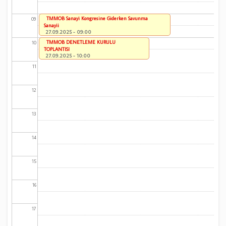
TMMOB Sanayi Kongresine Giderken Savunma
09
Sanayii
27.09.2025 - 09:00
TMMOB DENETLEME KURULU
10
TOPLANTISI
27.09.2025 - 10:00
11
12
13
14
15
16
17