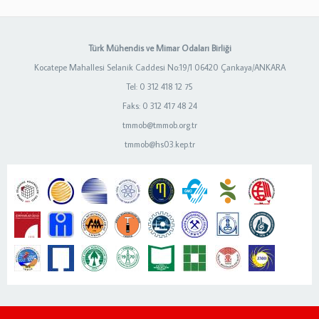
Türk Mühendis ve Mimar Odaları Birliği
Kocatepe Mahallesi Selanik Caddesi No:19/1 06420 Çankaya/ANKARA
Tel: 0 312 418 12 75
Faks: 0 312 417 48 24
tmmob@tmmob.org.tr
tmmob@hs03.kep.tr