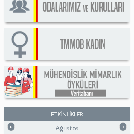
ETKİNLİKLER
Ağustos
Önceki
Sonrak
«
»