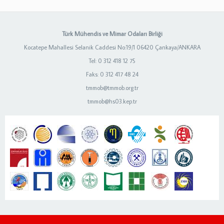
Türk Mühendis ve Mimar Odaları Birliği
Kocatepe Mahallesi Selanik Caddesi No:19/1 06420 Çankaya/ANKARA
Tel: 0 312 418 12 75
Faks: 0 312 417 48 24
tmmob@tmmob.org.tr
tmmob@hs03.kep.tr