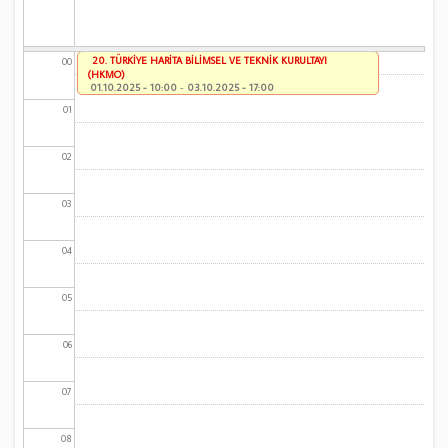
20. TÜRKİYE HARİTA BİLİMSEL VE TEKNİK KURULTAYI
00
(HKMO)
01.10.2025 - 10:00
-
03.10.2025 - 17:00
01
02
03
04
05
06
07
08