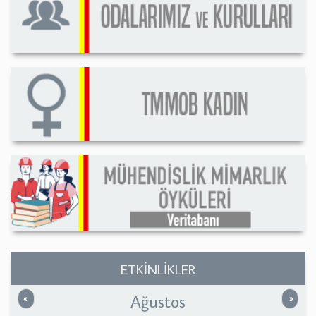
ETKİNLİKLER
Ağustos
Önceki
Sonrak
«
»