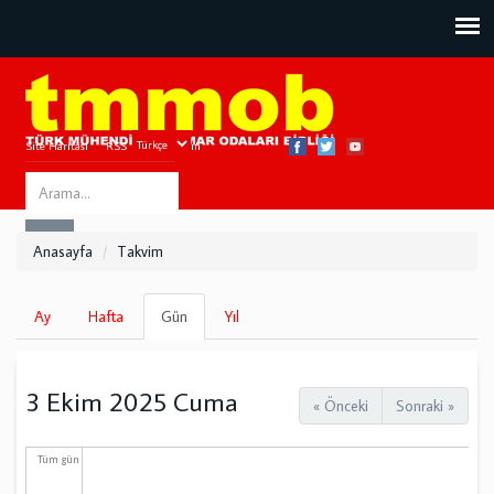
Site Haritası
RSS
Bize Ulaşın
Search
ARA
this
Anasayfa
Takvim
site
Birincil
Ay
Hafta
Gün
(etkin
Yıl
sekmeler
sekme)
3 Ekim 2025 Cuma
« Önceki
Sonraki »
Tüm gün