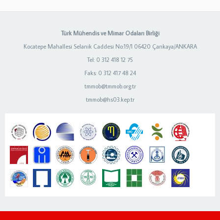
Türk Mühendis ve Mimar Odaları Birliği
Kocatepe Mahallesi Selanik Caddesi No:19/1 06420 Çankaya/ANKARA
Tel: 0 312 418 12 75
Faks: 0 312 417 48 24
tmmob@tmmob.org.tr
tmmob@hs03.kep.tr