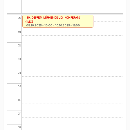
10. DEPREM MÜHENDİSLİĞİ KONFERANSI
00
(İMO)
08.10.2025 - 10:00
-
10.10.2025 - 17:00
01
02
03
04
05
06
07
08