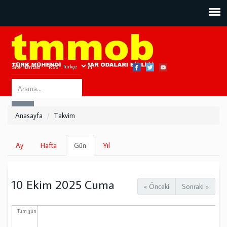
Site Haritası
RSS
Bize Ulaşın
Search
ARA
this
Anasayfa
Takvim
site
Birincil
Ay
Hafta
Gün
(etkin
Yıl
sekmeler
sekme)
10 Ekim 2025 Cuma
« Önceki
Sonraki »
Tüm gün