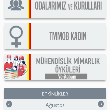
ETKİNLİKLER
Ağustos
Önceki
Sonrak
«
»