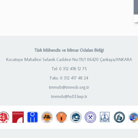
Türk Mühendis ve Mimar Odaları Birliği
Kocatepe Mahallesi Selanik Caddesi No:19/1 06420 Çankaya/ANKARA
Tel: 0 312 418 12 75
Faks: 0 312 417 48 24
tmmob@tmmob.org.tr
tmmob@hs03.kep.tr