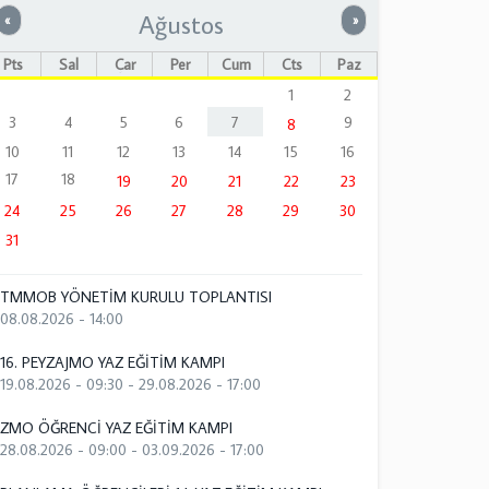
Ağustos
Önceki
Sonraki
«
»
Pts
Sal
Çar
Per
Cum
Cts
Paz
1
2
3
4
5
6
7
9
8
10
11
12
13
14
15
16
17
18
19
20
21
22
23
24
25
26
27
28
29
30
31
TMMOB YÖNETİM KURULU TOPLANTISI
08.08.2026 - 14:00
16. PEYZAJMO YAZ EĞİTİM KAMPI
19.08.2026 - 09:30
-
29.08.2026 - 17:00
ZMO ÖĞRENCİ YAZ EĞİTİM KAMPI
28.08.2026 - 09:00
-
03.09.2026 - 17:00