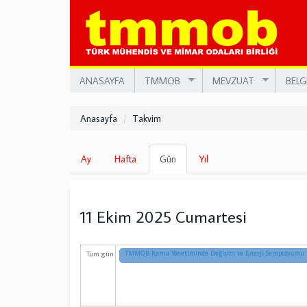
Ana
içeriğe
atla
ANASAYFA
TMMOB
MEVZUAT
BELG
Anasayfa
Takvim
Birincil
Ay
Hafta
Gün
(etkin
Yıl
sekmeler
sekme)
11 Ekim 2025 Cumartesi
Tüm gün
TMMOB Kamu Yönetiminde Değişim ve Enerji Sempozyumu