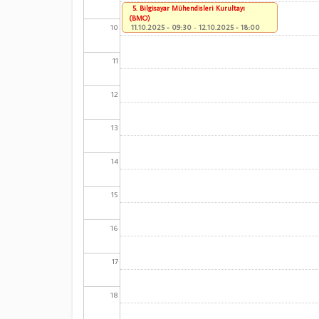
5. Bilgisayar Mühendisleri Kurultayı
(BMO)
10
11.10.2025 - 09:30
-
12.10.2025 - 18:00
11
12
13
14
15
16
17
18