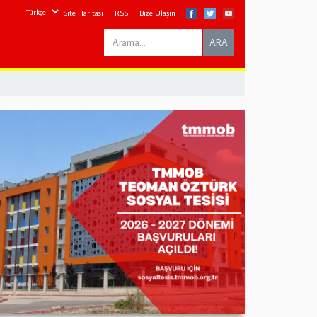
Site Haritası
RSS
Bize Ulaşın
Search
ARA
this
site