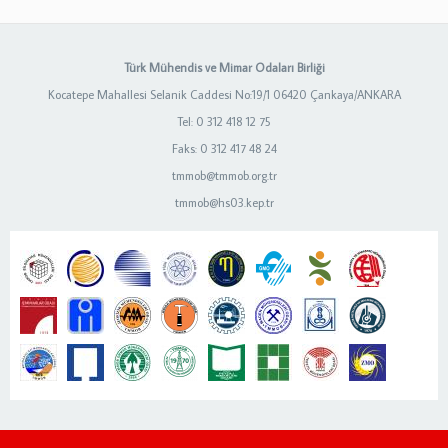
Türk Mühendis ve Mimar Odaları Birliği
Kocatepe Mahallesi Selanik Caddesi No:19/1 06420 Çankaya/ANKARA
Tel: 0 312 418 12 75
Faks: 0 312 417 48 24
tmmob@tmmob.org.tr
tmmob@hs03.kep.tr