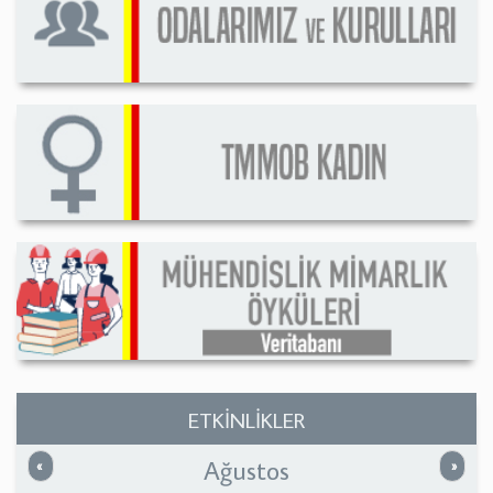
ETKİNLİKLER
Ağustos
Önceki
Sonrak
«
»