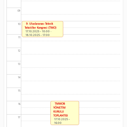
09
9. Uluslararası Teknik
10
Tekstiller Kongresi (TMO)
17.10.2025 - 10:00
-
18.10.2025 - 17:00
11
12
13
14
15
TMMOB
16
YÖNETİM
KURULU
TOPLANTISI
17
17.10.2025 -
16:00