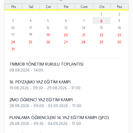
Pts
Sal
Çar
Per
Cum
Cts
Paz
1
2
3
4
5
6
7
9
8
10
11
12
13
14
15
16
17
18
19
20
21
22
23
24
25
26
27
28
29
30
31
TMMOB YÖNETİM KURULU TOPLANTISI
08.08.2026 - 14:00
16. PEYZAJMO YAZ EĞİTİM KAMPI
19.08.2026 - 09:30
-
29.08.2026 - 17:00
ZMO ÖĞRENCİ YAZ EĞİTİM KAMPI
28.08.2026 - 09:00
-
03.09.2026 - 17:00
PLANLAMA ÖĞRENCİLERİ 14. YAZ EĞİTİM KAMPI (ŞPO)
28.08.2026 - 09:30
-
04.09.2026 - 17:00