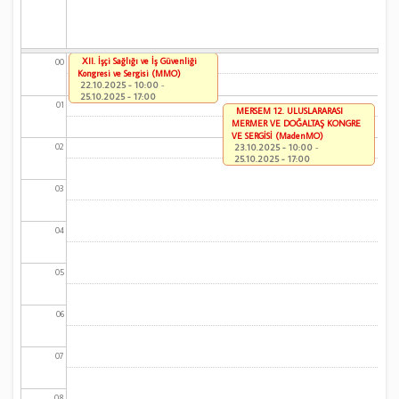
XII. İşçi Sağlığı ve İş Güvenliği
00
Kongresi ve Sergisi (MMO)
22.10.2025 - 10:00
-
25.10.2025 - 17:00
01
MERSEM 12. ULUSLARARASI
MERMER VE DOĞALTAŞ KONGRE
VE SERGİSİ (MadenMO)
02
23.10.2025 - 10:00
-
25.10.2025 - 17:00
03
04
05
06
07
08