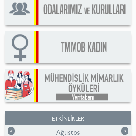
ETKİNLİKLER
Ağustos
Önceki
Sonrak
«
»