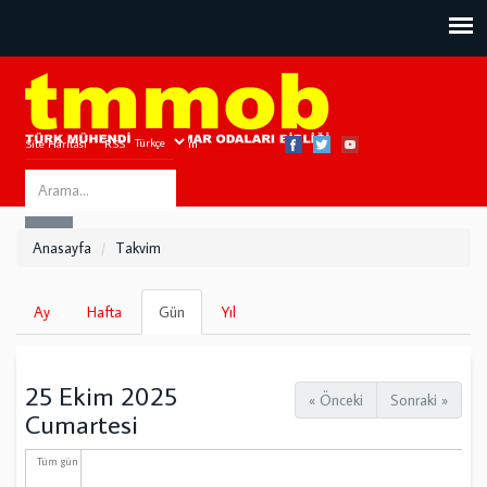
Site Haritası
RSS
Bize Ulaşın
Search
ARA
this
Anasayfa
Takvim
site
Birincil
Ay
Hafta
Gün
(etkin
Yıl
sekmeler
sekme)
25 Ekim 2025
« Önceki
Sonraki »
Cumartesi
Tüm gün