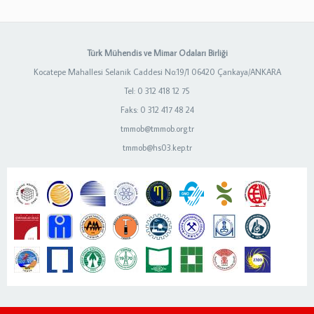
Türk Mühendis ve Mimar Odaları Birliği
Kocatepe Mahallesi Selanik Caddesi No:19/1 06420 Çankaya/ANKARA
Tel: 0 312 418 12 75
Faks: 0 312 417 48 24
tmmob@tmmob.org.tr
tmmob@hs03.kep.tr